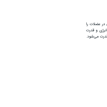
 در عضلات را
ی را تسهیل می‌کند. همچنین با افزایش گلیکوژن و ATP عضلانی، انرژی و قدرت
قدرت می‌شود.