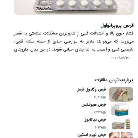
قرص پروپرانولول
فشار خون بالا و اختلالات قلبی از شایع‌ترین مشکلات سلامتی به شمار
می‌روند که می‌توانند منجر به عوارضی جدی از جمله سکته قلبی،
نارسایی قلبی و آسیب به اندام‌های حیاتی شوند. در این میان، داروهای
بتابلوکر مانند قرص پروپرانولول نقش مهمی در مدیریت این بیماری‌ها
۱۴۰۴/۰۲/۳۱
ایفا می‌کنند. این قرص با مهار اثرات هورمون‌های استرس‌زا بر قلب،
سبب کاهش ضربان قلب، کاهش فشار خون و کنترل برخی ریتم‌های
پربازدیدترین مقالات
غیرطبیعی قلب خواهد شد. در ادامه به بررسی موارد مصرف، طریقه
مصرف و عوارض پروپرانولول می‌پردازیم.
قرص وگادول قرمز
19,811
قرص هیوتکس
17,337
قرص دیانابول
14,171
قرص نورم اسکین