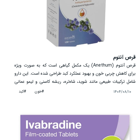
قرص آنتوم
قرص آنتوم (Anethum) یک مکمل گیاهی است که به صورت ویژه
برای کاهش چربی خون و بهبود عملکرد کبد طراحی شده است. این دارو
شامل ترکیبات طبیعی مانند شوید، شاه‌تره، ریشه کاسنی و لیمو عمانی
است و با تحریک ترشح صفرا و کاهش سنتز کلسترول، باعث حفظ
#خون
#کبد
۱۴۰۴/۰۸/۱۰
سلامت قلب و عروق خواهد شد. این قرص علاوه بر اثرات ضد چربی
خون، دارای خاصیت آنتی‌اکسیدانی و محافظتی برای کبد نیز می‌باشد.
مصرف صحیح و منظم این قرص تحت نظر پزشک می‌تواند به
پیشگیری از بیماری‌های قلبی و کبدی و بهبود متابولیسم چربی‌ها کمک
کند.