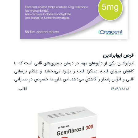
قرص ایوابرادین
ایوابرادین یکی از داروهای مهم در درمان بیماری‌های قلبی است که با
کاهش ضربان قلب، عملکرد قلب را بهبود می‌بخشد و علائم نارسایی
قلبی و آنژین پایدار را کاهش می‌دهد. این دارو به خصوص در بیمارانی
که قادر به مصرف بتابلوکرها نیستند یا پاسخ کافی از آن‌ها نگرفته‌اند،
#قلب
۱۴۰۴/۰۸/۰۸
کاربرد دارد. این قرص با مکانیسمی منحصر به فرد، ضربان قلب را
کاهش می‌دهد بدون اینکه قدرت انقباض قلب تحت تأثیر قرار گیرد.
آشنایی با موارد مصرف، عوارض، تداخلات دارویی و هشدارهای قرص
ایوابرادین برای مصرف ایمن ضروری است.