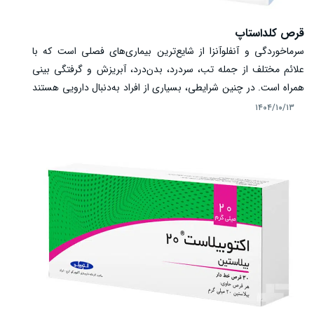
قرص کلداستاپ
سرماخوردگی و آنفلوآنزا از شایع‌ترین بیماری‌های فصلی است که با
علائم مختلف از جمله تب، سردرد، بدن‌درد، آبریزش و گرفتگی بینی
همراه است. در چنین شرایطی، بسیاری از افراد به‌دنبال دارویی هستند
که بتواند چند علامت را به صورت همزمان کنترل کند. قرص کلداستاپ
۱۴۰۴/۱۰/۱۳
یکی از داروهای ترکیبی رایج است که با هدف کاهش علائم
سرماخوردگی مورد استفاده قرار می‌گیرد. آشنایی با کاربرد، نحوه مصرف،
عوارض و نکات ایمنی این دارو، نقش مهمی در مصرف صحیح و
پیشگیری از عوارض ناخواسته دارد.