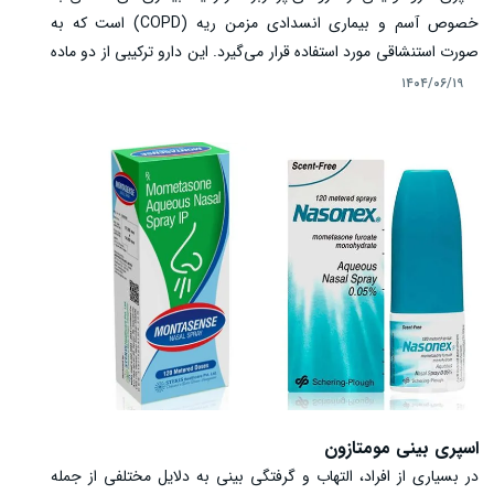
خصوص آسم و بیماری انسدادی مزمن ریه (COPD) است که به
صورت استنشاقی مورد استفاده قرار می‌گیرد. این دارو ترکیبی از دو ماده
فعال، فلوتیکازون و سالمترول به عنوان برونکودیلاتور طولانی‌اثر
۱۴۰۴/۰۶/۱۹
می‌باشد. فلوتیکازون با کاهش التهاب و تورم مجاری هوایی و سالمترول
با گشاد کردن راه‌های تنفسی، موجب تسهیل تنفس و کنترل علائم
می‌شوند. استفاده منظم از اسپری سروفلو به بیماران کمک می‌کند تا
خس‌خس سینه، تنگی نفس و حملات آسمی کاهش یابد. آشنایی با
طریقه مصرف صحیح، عوارض احتمالی، موارد احتیاط و تداخلات
دارویی این اسپری اهمیت زیادی دارد.
اسپری بینی مومتازون
در بسیاری از افراد، التهاب و گرفتگی بینی به دلایل مختلفی از جمله