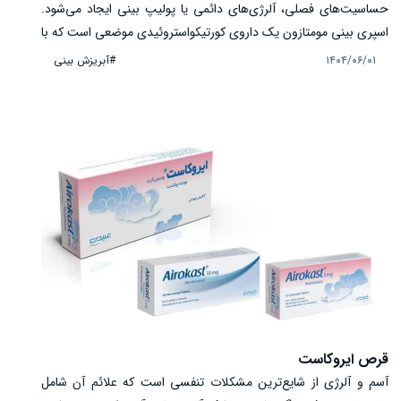
حساسیت‌های فصلی، آلرژی‌های دائمی یا پولیپ بینی ایجاد می‌شود.
اسپری بینی مومتازون یک داروی کورتیکواستروئیدی موضعی است که با
کاهش التهاب و تورم مخاط بینی، علائم آزاردهنده‌ای مانند عطسه،
#آبریزش بینی
۱۴۰۴/۰۶/۰۱
آبریزش و گرفتگی بینی را کنترل می‌کند. استفاده منظم و صحیح این
اسپری باعث باز شدن مجاری تنفسی، بهبود تنفس و کاهش
ناراحتی‌های ناشی از رینیت و سینوزیت می‌شود. علاوه بر این، اثر
موضعی دارو، جذب سیستمیک محدود و خطرات جانبی کمتر نسبت به
داروهای خوراکی را به همراه دارد. در این مقاله، به بررسی کاربرد، طریقه
مصرف و نکات مهم اسپری مومتازون می‌پردازیم.
قرص ایروکاست
آسم و آلرژی از شایع‌ترین مشکلات تنفسی است که علائم آن شامل