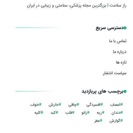
راز سلامت | بزرگترین مجله پزشکی، سلامتی و زیبایی در ایران
دسترسی سریع
تماس با ما
درباره ما
تازه ها
سیاست انتشار
برچسب های پربازدید
#
اعصاب
#
افسردگی
#
چاقی
#
خارش
#
خواب
#
دندان
#
ریه
#
زانو
#
قلب
#
کبد
#
کلیه
#
گوارش
#
مغز