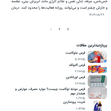
خس‌خس، سرفه، تنگی نفس و علائم آلرژی مانند آبریزش بینی، عطسه
و خارش چشم است و می‌توانند روزانه فعالیت‌ها را محدود کنند. درمان
مؤثر و پیشگیرانه، کلید کاهش عوارض و حملات ناگهانی است. قرص
۱۴۰۴/۰۵/۲۹
ایروکاست با مهار گیرنده‌های لوکوترین، التهاب راه‌های هوایی را کاهش
داده و علائم آسم و آلرژی را کنترل می‌کند. مصرف منظم این دارو
›
2
1
می‌تواند از تشدید حملات آسم جلوگیری کرده و کیفیت خواب و زندگی
بیماران را بهبود بخشد.
پربازدیدترین مقالات
قرص ملوکاست
5,767
قرص اکتوکلد
4,451
قرص لوراتادین
3,265
قرص مونته لوکاست چیست؟ موارد مصرف، عوارض و
هشدار مهم
2,196
شربت پرومتازین
1,059