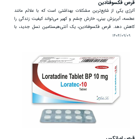
قرص فکسوفنادین
آلرژی یکی از شایع‌ترین مشکلات بهداشتی است که با علائم مانند
عطسه، آبریزش بینی، خارش چشم و کهیر می‌تواند کیفیت زندگی را
کاهش دهد. قرص فکسوفنادین، یک آنتی‌هیستامین نسل جدید، با
مهار اثر هیستامین، باعث کاهش این علائم خواهد شد و مزیت اصلی
۱۴۰۴/۰۹/۰۹
آن، خواب‌آلودگی کم نسبت به داروهای قدیمی است. این دارو در
اشکال مختلف از جمله قرص ۶۰ و ۱۲۰ میلی‌گرم و شربت موجود است و
برای کودکان و بزرگسالان با تجویز پزشک کاربرد دارد.
قرص لوراتکس