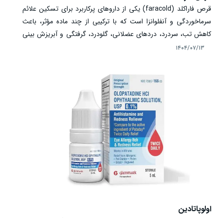
قرص فاراکلد (faracold) یکی از داروهای پرکاربرد برای تسکین علائم
سرماخوردگی و آنفلوانزا است که با ترکیبی از چند ماده مؤثر، باعث
کاهش تب، سردرد، دردهای عضلانی، گلودرد، گرفتگی و آبریزش بینی
خواهد شد. این دارو با اثر هم‌زمان بر تب، التهاب و احتقان، باعث بهبود
۱۴۰۴/۰۷/۱۳
سریع‌تر احساس ناخوشی در بیماران می‌شود. با وجود اثربخشی بالا،
مصرف آن باید با احتیاط و آگاهی از عوارض احتمالی انجام شود، به
خصوص در کودکان، زنان باردار و بیماران قلبی یا کبدی. در این مقاله به
بررسی کامل موارد مصرف، نحوه مصرف، عوارض جانبی، تداخلات
دارویی و نکات مهم ایمنی قرص فاراکلد می‌پردازیم.
اولوپاتادین