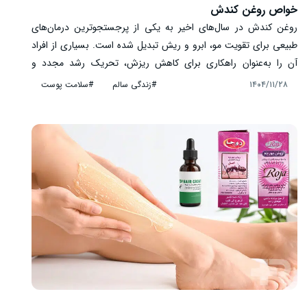
خواص روغن کندش
روغن کندش در سال‌های اخیر به یکی از پرجستجوترین درمان‌های
طبیعی برای تقویت مو، ابرو و ریش تبدیل شده است. بسیاری از افراد
آن را به‌عنوان راهکاری برای کاهش ریزش، تحریک رشد مجدد و
افزایش ضخامت مو می‌شناسند. اما آیا خواص روغن کندش واقعاً علمی
#زندگی سالم
#سلامت پوست
۱۴۰۴/۱۱/۲۸
و قابل اعتماد است یا بخشی از آن اغراق تبلیغاتی است؟ در این مقاله
به صورت دقیق، کاربردی و بدون بزرگ‌نمایی، خواص، نحوه مصرف،
عوارض و نکات مهم استفاده از این روغن گیاهی را بررسی می‌کنیم تا
بتوانید آگاهانه تصمیم بگیرید.