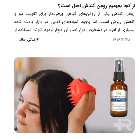
از کجا بفهمیم روغن کندش اصل است؟
روغن کندش یکی از روغن‌های گیاهی پرطرفدار برای تقویت مو و
کاهش ریزش است، اما وجود نمونه‌های تقلبی در بازار باعث شده
بسیاری از افراد در تشخیص نوع اصل آن دچار تردید شوند. استفاده از
روغن غیرخالص نه تنها نتیجه مطلوبی ندارد، بلکه ممکن است به
#زندگی سالم
۱۴۰۴/۱۱/۲۸
پوست سر آسیب بزند. آشنایی با نشانه‌ها و روش‌های تشخیص روغن
کندش اصل، امری مهم و ضروری در مصرف این روغن است.