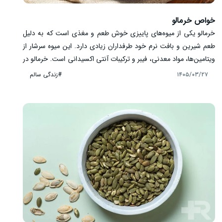
خواص خرمالو
خرمالو یکی از میوه‌های پاییزی خوش ‌طعم و مغذی است که به دلیل
طعم شیرین و بافت نرم خود طرفداران زیادی دارد. این میوه سرشار از
ویتامین‌ها، مواد معدنی، فیبر و ترکیبات آنتی ‌اکسیدانی است. خرمالو در
بسیاری از رژیم ‌های غذایی سالم جایگاه ویژه‌ ای دارد و مصرف متعادل
#زندگی سالم
۱۴۰۵/۰۳/۲۷
آن می ‌تواند بخشی از یک برنامه غذایی متنوع باشد. در ادامه با مهم‌
ترین خواص خرمالو، ارزش غذایی و نکات مهم مصرف آن آشنا می
‌شویم.