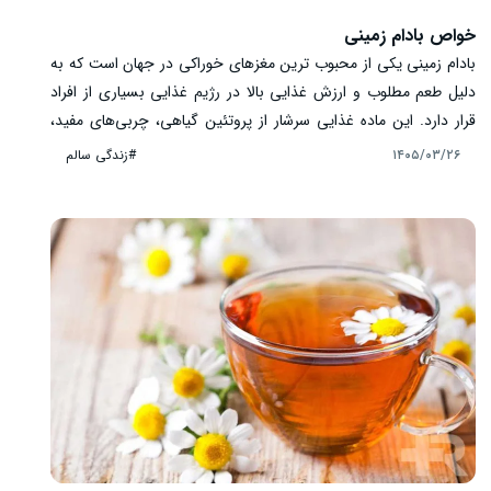
خواص بادام زمینی
بادام زمینی یکی از محبوب‌ ترین مغزهای خوراکی در جهان است که به
دلیل طعم مطلوب و ارزش غذایی بالا در رژیم غذایی بسیاری از افراد
قرار دارد. این ماده غذایی سرشار از پروتئین گیاهی، چربی‌های مفید،
ویتامین‌ها و مواد معدنی است. بسیاری از افراد بادام زمینی را به عنوان
#زندگی سالم
۱۴۰۵/۰۳/۲۶
یک میان‌ وعده سالم مصرف می ‌کنند، اما آشنایی با خواص، مضرات و
میزان مصرف مناسب آن اهمیت زیادی دارد. در ادامه با مهم ‌ترین فواید
بادام زمینی برای سلامتی آشنا می‌ شویم.