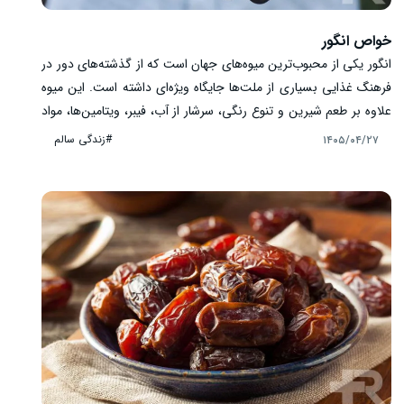
خواص انگور
انگور یکی از محبوب‌ترین میوه‌های جهان است که از گذشته‌های دور در
فرهنگ غذایی بسیاری از ملت‌ها جایگاه ویژه‌ای داشته است. این میوه
علاوه بر طعم شیرین و تنوع رنگی، سرشار از آب، فیبر، ویتامین‌ها، مواد
معدنی و ترکیبات گیاهی ارزشمند مانند پلی‌فنول‌ها، فلاونوئیدها و
#زندگی سالم
۱۴۰۵/۰۴/۲۷
رسوراترول است. ترکیبات موجود در انگور باعث شده‌اند این میوه
به‌عنوان بخشی از یک رژیم غذایی سالم مورد توجه قرار گیرد. انگور
می‌تواند به تأمین انرژی بدن، حفظ سلامت قلب، حمایت از عملکرد
طبیعی سلول‌ها و افزایش تنوع غذایی کمک کند.