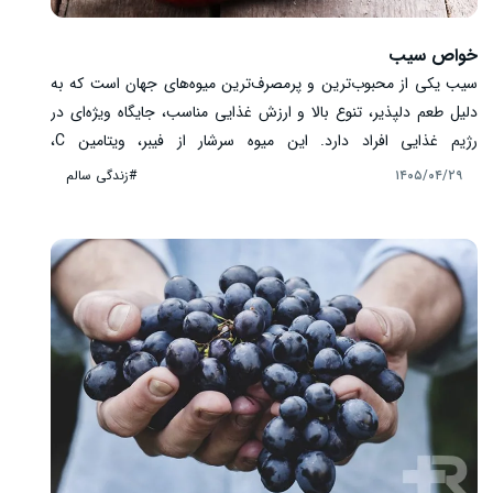
خواص سیب
سیب یکی از محبوب‌ترین و پرمصرف‌ترین میوه‌های جهان است که به
دلیل طعم دلپذیر، تنوع بالا و ارزش غذایی مناسب، جایگاه ویژه‌ای در
رژیم غذایی افراد دارد. این میوه سرشار از فیبر، ویتامین C،
آنتی‌اکسیدان‌ها و ترکیبات گیاهی مفید است که هر کدام در حفظ
#زندگی سالم
۱۴۰۵/۰۴/۲۹
سلامت بدن نقش دارند. از حمایت از سلامت قلب گرفته تا کمک به
عملکرد طبیعی دستگاه گوارش، سیب فواید متعددی دارد. در این مقاله
با مهم‌ترین خواص سیب، ارزش غذایی، بهترین روش مصرف و نکات
مهم درباره این میوه آشنا می‌شوید.