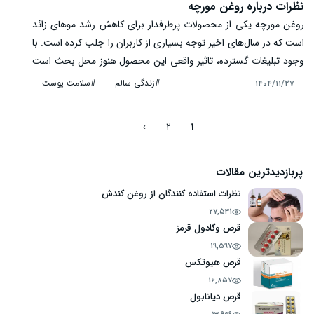
نظرات درباره روغن مورچه
روغن مورچه یکی از محصولات پرطرفدار برای کاهش رشد موهای زائد
است که در سال‌های اخیر توجه بسیاری از کاربران را جلب کرده است. با
وجود تبلیغات گسترده، تاثیر واقعی این محصول هنوز محل بحث است
و تجربه مصرف‌کنندگان متفاوت گزارش شده است. در این مقاله، نظرات
#زندگی سالم
#سلامت پوست
۱۴۰۴/۱۱/۲۷
واقعی کاربران، دیدگاه پزشکان و متخصصان پوست، عوارض احتمالی و
نکات استفاده صحیح روغن مورچه به‌صورت جامع بررسی شده است تا
›
2
1
خوانندگان بتوانند تصمیمی آگاهانه برای استفاده از آن بگیرند.
پربازدیدترین مقالات
نظرات استفاده کنندگان از روغن کندش
27,531
قرص وگادول قرمز
19,597
قرص هیوتکس
16,857
قرص دیانابول