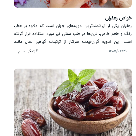
خواص زعفران
زعفران یکی از ارزشمندترین ادویه‌های جهان است که علاوه بر عطر،
رنگ و طعم خاص، قرن‌ها در طب سنتی نیز مورد استفاده قرار گرفته
است. این ادویه گران‌قیمت سرشار از ترکیبات گیاهی فعال مانند
کروسین، سافرانال و کامپفرول است که به دلیل خواص آنتی‌اکسیدانی
#زندگی سالم
۱۴۰۵/۰۴/۳۰
مورد توجه پژوهشگران قرار گرفته‌اند. زعفران در کنار کاربردهای غذایی،
در زمینه‌هایی مانند سلامت روان، عملکرد طبیعی بدن و حفظ کیفیت
رژیم غذایی نیز جایگاه ویژه‌ای دارد. در ادامه با مهم‌ترین خواص زعفران
و نکات مصرف آن آشنا می‌شوید.