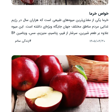
خواص خرما
خرما یکی از مغذی‌ترین میوه‌های طبیعی است که هزاران سال در رژیم
غذایی مردم مناطق مختلف جهان جایگاه ویژه‌ای داشته است. این میوه
علاوه بر طعم شیرین، سرشار از فیبر، پتاسیم، منیزیم، مس، ویتامین B6
و ترکیبات آنتی‌اکسیدانی مانند فلاونوئیدها، کاروتنوئیدها و اسیدهای
#زندگی سالم
۱۴۰۵/۰۴/۳۰
فنولیک است. برخلاف تصور بسیاری از افراد، شیرینی خرما از قندهای
طبیعی تأمین می‌شود و در صورت مصرف متعادل، می‌تواند بخشی از
یک رژیم غذایی سالم باشد. در این مقاله، خواص خرما را بر اساس
شواهد علمی و نکات تغذیه‌ای بررسی می‌کنیم و به رایج‌ترین پرسش‌ها
درباره مصرف این میوه پاسخ می‌دهیم.