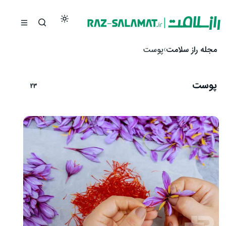
رش به محتوا
مجله راز سلامت
پوست
پوست
23