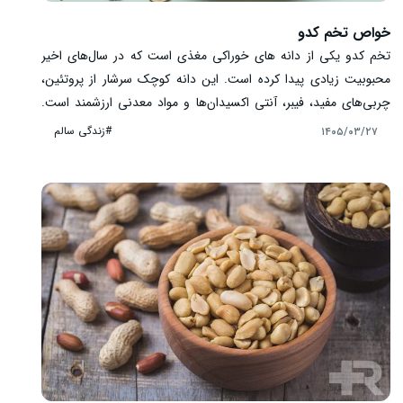
خواص تخم کدو
تخم کدو یکی از دانه‌ های خوراکی مغذی است که در سال‌های اخیر
محبوبیت زیادی پیدا کرده است. این دانه کوچک سرشار از پروتئین،
چربی‌های مفید، فیبر، آنتی ‌اکسیدان‌ها و مواد معدنی ارزشمند است.
تخم کدو را می ‌توان به صورت خام، بو داده یا به عنوان بخشی از سالاد
#زندگی سالم
۱۴۰۵/۰۳/۲۷
و غذاهای مختلف مصرف کرد. ارزش غذایی بالا و وجود ترکیبات مفید
باعث شده است این دانه در بسیاری از رژیم‌های غذایی سالم جایگاه
ویژه‌ای داشته باشد.