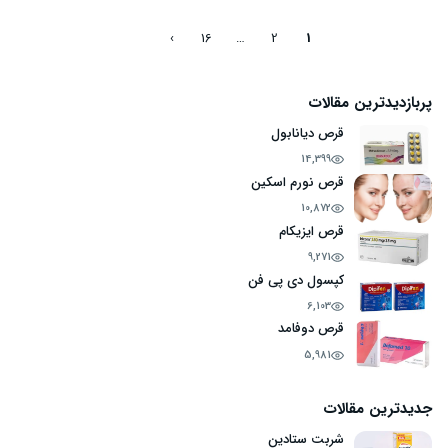
که مصرف خوراکی داروها مناسب نباشد. این دارو با مهار فرآیندهای
التهابی در بدن، به کاهش درد و تورم کمک می‌کند. آشنایی با کاربردها،
›
16
…
2
1
محدودیت‌ها و نکات ایمنی شیاف ایندومتاسین، نقش مهمی در استفاده
صحیح و کاهش عوارض آن دارد.
پربازدیدترین مقالات
قرص دیانابول
14,399
قرص نورم اسکین
10,872
قرص ایزیکام
9,271
کپسول دی پی فن
6,103
قرص دوفامد
5,981
جدیدترین مقالات
شربت ستادین