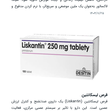
لاکساتور به‌عنوان یک ملین موضعی و سریع‌اثر، با نرم کردن مدفوع و
تحریک حرکات روده، گزینه‌ای موثر برای رفع یبوست کوتاه‌مدت است.
۱۴۰۴/۱۱/۲۵
این دارو برای بزرگسالان، کودکان و نوزادان در دوزهای متفاوت موجود
است و استفاده صحیح آن باعث تسهیل دفع، کاهش عوارض و ایمنی
مصرف می‌شود.
قرص لیسکانتین
قرص لیسکانتین (Liskantin) یک داروی ضدتشنج و کنترل لرزش
عصبی است. این دارو با تاثیر بر سیستم عصبی مرکزی، فعالیت