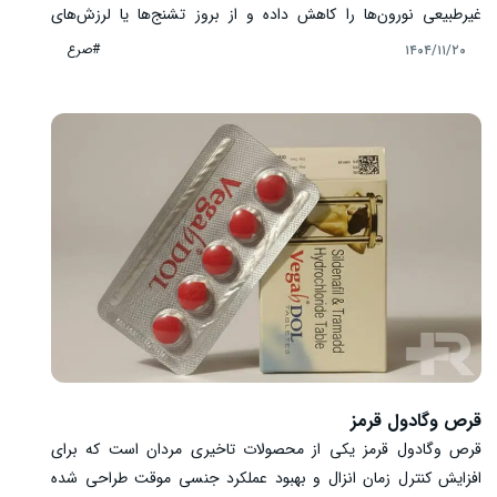
غیرطبیعی نورون‌ها را کاهش داده و از بروز تشنج‌ها یا لرزش‌های
غیرارادی جلوگیری می‌کند. لیسکانتین در درمان صرع، تشنج‌های
#صرع
۱۴۰۴/۱۱/۲۰
کانونی و عمومی و همچنین لرزش اساسی کاربرد دارد و مصرف آن باید
تحت نظر پزشک متخصص باشد. در این مقاله به موارد مصرف،
مکانیسم اثر، دوز و زمان مصرف، عوارض، هشدارها و تداخلات دارویی
این دارو به طور کامل پرداخته‌ایم.
قرص وگادول قرمز
قرص وگادول قرمز یکی از محصولات تاخیری مردان است که برای
افزایش کنترل زمان انزال و بهبود عملکرد جنسی موقت طراحی شده