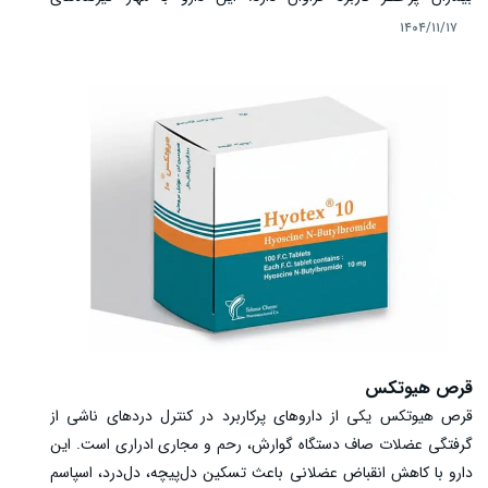
آنژیوتانسین II باعث گشاد شدن عروق و کاهش فشار خون می‌شود و
۱۴۰۴/۱۱/۱۷
ریسک حمله قلبی، سکته مغزی و آسیب‌های کلیوی را کاهش می‌دهد.
مصرف لوزار نیازمند رعایت دوز صحیح، زمان مصرف منظم و پیگیری
عوارض احتمالی است. در این مقاله، به بررسی موارد مصرف، مکانیسم
اثر، دوز، عوارض و نکات احتیاطی این داروی حیاتی پرداخته‌ایم.
قرص هیوتکس
قرص هیوتکس یکی از داروهای پرکاربرد در کنترل دردهای ناشی از
گرفتگی عضلات صاف دستگاه گوارش، رحم و مجاری ادراری است. این
دارو با کاهش انقباض عضلانی باعث تسکین دل‌پیچه، دل‌درد، اسپاسم