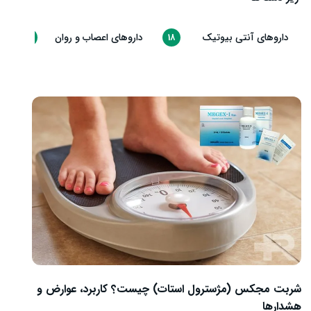
داروهای آنتی بیوتیک
داروهای اعصاب و روان
30
18
شربت مجکس (مژسترول استات) چیست؟ کاربرد، عوارض و
هشدارها