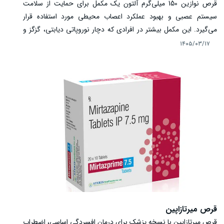
قرص نوازین 150 میلی‌گرم آلتون یک مکمل برای حمایت از سلامت
سیستم عصبی و بهبود عملکرد اعصاب محیطی مورد استفاده قرار
می‌گیرد. این مکمل بیشتر در افرادی که دچار نوروپاتی دیابتی، گزگز و
بی‌حسی دست و پا یا کمبود ویتامین B1 هستند، کاربرد دارد. در ادامه
۱۴۰۵/۰۳/۱۷
این مقاله با موارد مصرف، نحوه استفاده، عوارض و نکات مهم این دارو
آشنا می‌شویم.
قرص میرتازاپین
قرص میرتازاپین با نسخه پزشک برای درمان افسردگی اساسی، اضطراب