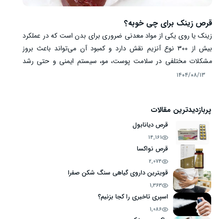
قرص زینک برای چی خوبه؟
زینک یا روی یکی از مواد معدنی ضروری برای بدن است که در عملکرد
بیش از ۳۰۰ نوع آنزیم نقش دارد و کمبود آن می‌تواند باعث بروز
مشکلات مختلفی در سلامت پوست، مو، سیستم ایمنی و حتی رشد
بدن شود. قرص زینک به عنوان یکی از پرمصرف‌ترین مکمل‌های
۱۴۰۴/۰۸/۱۳
تغذیه‌ای، به جبران این کمبود کمک کرده و تأثیر چشمگیری در تقویت
بدن دارد. اگر می‌خواهید بدانید قرص زینک برای چی خوبه و چه
پربازدیدترین مقالات
فوایدی برای سلامتی دارد، در این مقاله به بررسی کاربردهای مهم و
علمی این مکمل مؤثر می‌پردازیم.
قرص دیانابول
14,161
قرص نواکسا
2,074
قویترین داروی گیاهی سنگ شکن صفرا
1,363
اسپری تاخیری را کجا بزنیم؟
1,086