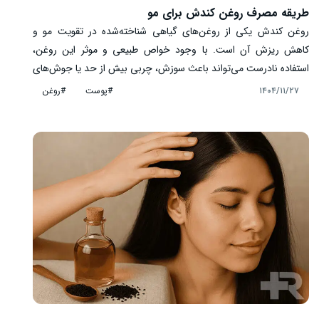
طریقه مصرف روغن کندش برای مو
روغن کندش یکی از روغن‌های گیاهی شناخته‌شده در تقویت مو و
کاهش ریزش آن است. با وجود خواص طبیعی و موثر این روغن،
استفاده نادرست می‌تواند باعث سوزش، چربی بیش از حد یا جوش‌های
ریز شود. رعایت نکات مهم پیش از مصرف، از جمله تست حساسیت،
#پوست
#روغن
۱۴۰۴/۱۱/۲۷
انتخاب روغن اصل و رعایت مقدار مناسب، نقش حیاتی در اثرگذاری و
پیشگیری از عوارض دارد. این مقاله به بررسی کامل نکات ضروری قبل از
استفاده از روغن کندش می‌پردازد.