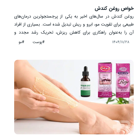
خواص روغن کندش
روغن کندش در سال‌های اخیر به یکی از پرجستجوترین درمان‌های
طبیعی برای تقویت مو، ابرو و ریش تبدیل شده است. بسیاری از افراد
آن را به‌عنوان راهکاری برای کاهش ریزش، تحریک رشد مجدد و
افزایش ضخامت مو می‌شناسند. اما آیا خواص روغن کندش واقعاً علمی
#پوست
#مو
۱۴۰۴/۱۱/۲۸
و قابل اعتماد است یا بخشی از آن اغراق تبلیغاتی است؟ در این مقاله
به صورت دقیق، کاربردی و بدون بزرگ‌نمایی، خواص، نحوه مصرف،
عوارض و نکات مهم استفاده از این روغن گیاهی را بررسی می‌کنیم تا
بتوانید آگاهانه تصمیم بگیرید.