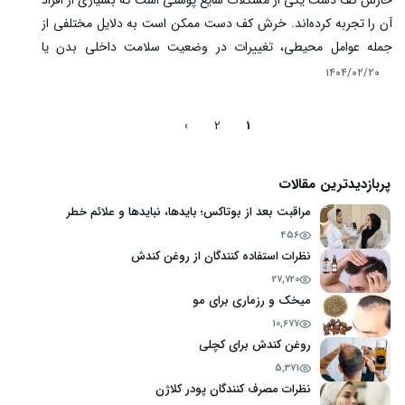
خارش کف دست یکی از مشکلات شایع پوستی است که بسیاری از افراد
آن را تجربه کرده‌اند. خرش کف دست ممکن است به دلایل مختلفی از
جمله عوامل محیطی، تغییرات در وضعیت سلامت داخلی بدن یا
اختلالات پوستی به وجود آید. در طب سنتی ایران، خارش کف دست به
۱۴۰۴/۰۲/۲۰
علل خاصی از جمله عدم تعادل در مزاج، اختلالات کبدی و گرمی و
خشکی بیش از حد بدن مرتبط است. از طرفی، در طب مدرن مشکلاتی
›
2
1
نظیر آلرژی، عفونت‌ها و بیماری‌های پوستی نیز می‌توانند عامل این
ناراحتی باشند. در این مقاله به بررسی علت خارش کف دست و
پربازدیدترین مقالات
روش‌های درمانی مختلف آن می‌پردازیم.
مراقبت بعد از بوتاکس؛ بایدها، نبایدها و علائم خطر
456
نظرات استفاده کنندگان از روغن کندش
27,720
میخک و رزماری برای مو
10,677
روغن کندش برای کچلی
5,371
نظرات مصرف کنندگان پودر کلاژن