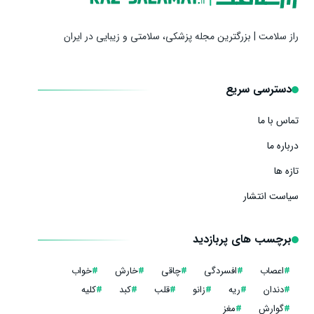
راز سلامت | بزرگترین مجله پزشکی، سلامتی و زیبایی در ایران
دسترسی سریع
تماس با ما
درباره ما
تازه ها
سیاست انتشار
برچسب های پربازدید
#
اعصاب
#
افسردگی
#
چاقی
#
خارش
#
خواب
#
دندان
#
ریه
#
زانو
#
قلب
#
کبد
#
کلیه
#
گوارش
#
مغز