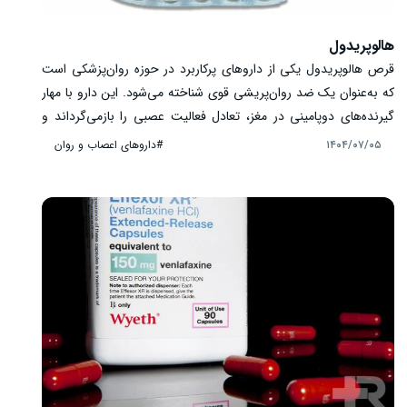
هالوپریدول
قرص هالوپریدول یکی از داروهای پرکاربرد در حوزه روان‌پزشکی است
که به‌عنوان یک ضد روان‌پریشی قوی شناخته می‌شود. این دارو با مهار
گیرنده‌های دوپامینی در مغز، تعادل فعالیت عصبی را بازمی‌گرداند و
علائم روان‌پریشی را کاهش می‌دهد. با وجود اثرات درمانی چشمگیر،
#داروهای اعصاب و روان
۱۴۰۴/۰۷/۰۵
مصرف این دارو نیازمند دقت و پایش دقیق است. همچنین در گروه‌های
حساس مانند کودکان، سالمندان و زنان باردار، مصرف هالوپریدول باید
با احتیاط و تحت نظر پزشک صورت گیرد تا ایمنی بیمار تضمین شود.
مطالعه کامل این مقاله، اطلاعاتی جامع درباره مصرف، دوز مصرفی،
عوارض و نکات ایمنی ارائه می‌دهد.