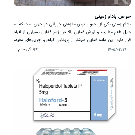
خواص بادام زمینی
بادام زمینی یکی از محبوب‌ ترین مغزهای خوراکی در جهان است که به
دلیل طعم مطلوب و ارزش غذایی بالا در رژیم غذایی بسیاری از افراد
قرار دارد. این ماده غذایی سرشار از پروتئین گیاهی، چربی‌های مفید،
ویتامین‌ها و مواد معدنی است. بسیاری از افراد بادام زمینی را به عنوان
#زندگی سالم
۱۴۰۵/۰۳/۲۶
یک میان‌ وعده سالم مصرف می ‌کنند، اما آشنایی با خواص، مضرات و
میزان مصرف مناسب آن اهمیت زیادی دارد. در ادامه با مهم ‌ترین فواید
بادام زمینی برای سلامتی آشنا می‌ شویم.