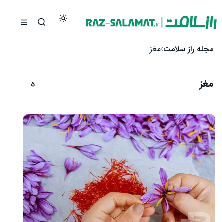
رش به محتوا
مجله راز سلامت
مغز
مغز
5