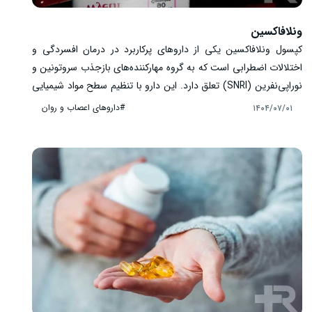
ونلافاکسین
کپسول ونلافاکسین یکی از داروهای پرکاربرد در درمان افسردگی و
اختلالات اضطرابی است که به گروه مهارکننده‌های بازجذب سروتونین و
نوراپی‌نفرین (SNRI) تعلق دارد. این دارو با تنظیم سطح مواد شیمیایی
عصبی در مغز به بهبود خلق، کاهش اضطراب و افزایش انگیزه بیماران
#داروهای اعصاب و روان
۱۴۰۴/۰۷/۰۱
کمک زیادی می‌کند. ونلافاکسین برای افرادی که افسردگی متوسط تا
شدید، اختلالات پانیک یا اضطراب اجتماعی دارند تجویز می‌شود و
مصرف منظم آن نقش مهمی در اثربخشی درمان دارد. در این مقاله، به
موارد مصرف، نحوه عملکرد، عوارض و نکات مهم مصرف ونلافاکسین
پرداخته می‌شود.