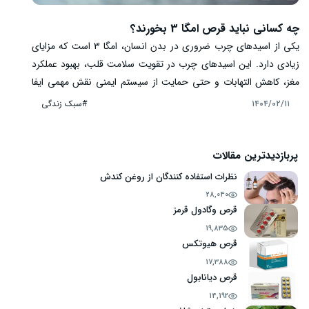
چه کسانی نباید قرص امگا 3 بخورند؟
یکی از اسیدهای چرب ضروری در بدن انسان، امگا 3 است که مزایای
زیادی دارد. این اسیدهای چرب در تقویت سلامت قلب، بهبود عملکرد
مغز، کاهش التهابات و حتی حمایت از سیستم ایمنی نقش مهمی ایفا
می‌کنند. با این حال، همانطور که مصرف امگا 3 برای بسیاری از افراد
#سبک زندگی
۱۴۰۴/۰۲/۱۱
مفید است، برای برخی دیگر ممکن است مشکلاتی ایجاد کند. در واقع،
مصرف قرص‌های امگا 3 در برخی شرایط پزشکی خاص یا برای افرادی با
وضعیت‌های بهداشتی خاص می‌تواند به عوارض جانبی منجر شود یا
پربازدیدترین مقالات
حتی خطراتی را به همراه داشته باشد. در ادامه به تداخلات مختلف و
نظرات استفاده کنندگان از روغن کندش
چه کسانی نباید قرص امگا 3 بخورند؟ می‌پردازیم.
28,040
قرص وگادول قرمز
19,835
قرص هیوتکس
17,388
قرص دیانابول
14,192