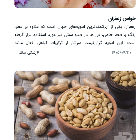
خواص زعفران
زعفران یکی از ارزشمندترین ادویه‌های جهان است که علاوه بر عطر،
رنگ و طعم خاص، قرن‌ها در طب سنتی نیز مورد استفاده قرار گرفته
است. این ادویه گران‌قیمت سرشار از ترکیبات گیاهی فعال مانند
کروسین، سافرانال و کامپفرول است که به دلیل خواص آنتی‌اکسیدانی
#زندگی سالم
۱۴۰۵/۰۴/۳۰
مورد توجه پژوهشگران قرار گرفته‌اند. زعفران در کنار کاربردهای غذایی،
در زمینه‌هایی مانند سلامت روان، عملکرد طبیعی بدن و حفظ کیفیت
رژیم غذایی نیز جایگاه ویژه‌ای دارد. در ادامه با مهم‌ترین خواص زعفران
و نکات مصرف آن آشنا می‌شوید.