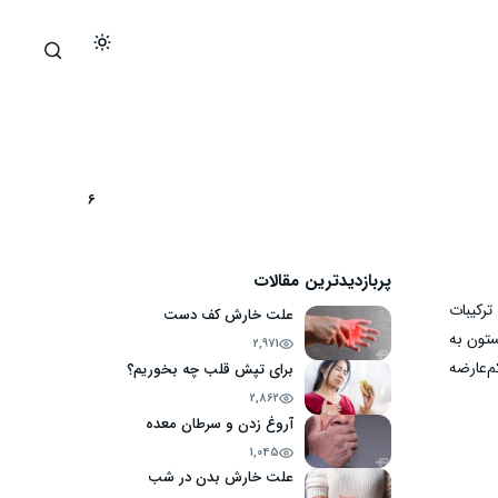
6
پربازدیدترین مقالات
رکیبات
علت خارش کف دست
ستون به
2,971
م‌عارضه
برای تپش قلب چه بخوریم؟
2,862
آروغ زدن و سرطان معده
1,045
علت خارش بدن در شب