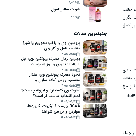
1,036
در حالت
شربت سالبوتامول
 نگران
866
ر کامل
جدیدترین مقالات
پروتئین وی را با آب بخوریم یا شیر؟
مقایسه کامل و کاربردی
۱۴۰۵/۰۵/۱۵
بهترین زمان مصرف پروتئین وی؛ قبل
یا بعد از تمرین و روز استراحت
لات جدی
۱۴۰۵/۰۵/۱۵
نحوه مصرف پروتئین وی؛ مقدار
مقاله،
مناسب، روش آماده سازی و
اشتباهات رایج
تا پاسخ
۱۴۰۵/۰۵/۱۵
تفاوت وی کنسانتره و ایزوله چیست؟
کدام انتخاب مناسب تر است؟
#ادرار
۱۴۰۵/۰۵/۱۴
BCAA چیست؟ ترکیبات، کاربردها،
عوارض و بررسی شواهد
۱۴۰۵/۰۵/۱۴
لائم مختلف از جمله