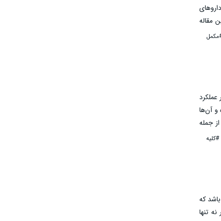
اروهای
ن مقاله
ین قرص
مکمل
 عملکرد
و آن‌ها
ز جمله
ین است؛
#کلیه
اشد که
نه تنها