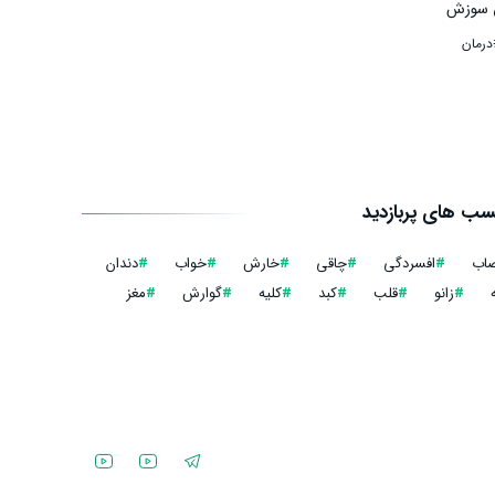
یق سوزش
علائم و
درمان
ب های پربازدید
صاب
#
افسردگی
#
چاقی
#
خارش
#
خواب
#
دندان
#
زانو
#
قلب
#
کبد
#
کلیه
#
گوارش
#
مغز