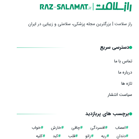
راز سلامت | بزرگترین مجله پزشکی، سلامتی و زیبایی در ایران
دسترسی سریع
تماس با ما
درباره ما
تازه ها
سیاست انتشار
برچسب های پربازدید
#
اعصاب
#
افسردگی
#
چاقی
#
خارش
#
خواب
#
دندان
#
ریه
#
زانو
#
قلب
#
کبد
#
کلیه