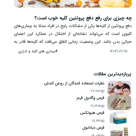
چه چیزی برای رفع دفع پروتئین کلیه خوب است؟
دفع پروتئین از کلیه‌ها یکی از مشکلات رایج در افراد مبتلا به بیماری‌های
کلیوی است که می‌تواند نشانه‌ای از اختلال در عملکرد این اعضای
حیاتی بدن باشد. این وضعیت زمانی اتفاق می‌افتد که کلیه‌ها قادر به
فیلتر کردن پروتئین‌ها از خون نبوده و آن‌ها را به شکل غیرعادی در ادرار
#بیماری‌ های کلیه و ادراری
۱۴۰۴/۰۲/۱۵
دفع می‌کنند. اگر این مشکل به موقع شناسایی و درمان نشود سبب
مشکلات جدی‌تری از جمله نارسایی کلیوی می‌شود. در این میان، رژیم
غذایی نقش مهمی در کاهش دفع پروتئین از کلیه‌ها دارد. ولی سوال
پربازدیدترین مقالات
مهم این است؛ چه چیزی برای رفع دفع پروتئین کلیه خوب است؟
نظرات استفاده کنندگان از روغن کندش
27,782
قرص وگادول قرمز
19,745
قرص هیوتکس
17,132
قرص دیانابول
14,072