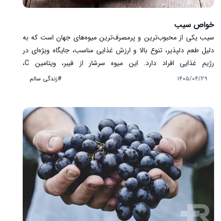
خواص سیب
سیب یکی از محبوب‌ترین و پرمصرف‌ترین میوه‌های جهان است که به
دلیل طعم دلپذیر، تنوع بالا و ارزش غذایی مناسب، جایگاه ویژه‌ای در
رژیم غذایی افراد دارد. این میوه سرشار از فیبر، ویتامین C،
آنتی‌اکسیدان‌ها و ترکیبات گیاهی مفید است که هر کدام در حفظ
#زندگی سالم
۱۴۰۵/۰۴/۲۹
سلامت بدن نقش دارند. از حمایت از سلامت قلب گرفته تا کمک به
عملکرد طبیعی دستگاه گوارش، سیب فواید متعددی دارد. در این مقاله
با مهم‌ترین خواص سیب، ارزش غذایی، بهترین روش مصرف و نکات
مهم درباره این میوه آشنا می‌شوید.