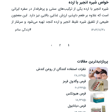
خواص شیره انجیر با ارده
شیره انجیر با ارده یکی از ترکیب‌های سنتی و پرطرفدار در سفره ایرانی
است که علاوه بر طعم دلپذیر، ارزش غذایی بالایی نیز دارد. این معجون
طبیعی از تلفیق شیره غلیظ انجیر و ارده کنجد تهیه می‌شود و سرشار از
مواد معدنی، فیبر، آهن و چربی‌های مفید است. بسیاری از افراد آن را
#زندگی سالم
۱۴۰۴/۱۱/۳۰
برای افزایش انرژی، تقویت بدن و بهبود یبوست مصرف می‌کنند. در این
مقاله، خواص، کاربردها و نکات مهم مصرف این ترکیب مقوی را بررسی
›
2
1
می‌کنیم.
پربازدیدترین مقالات
نظرات استفاده کنندگان از روغن کندش
28,879
قرص وگادول قرمز
20,243
قرص هیوتکس
18,231
قرص دیانابول