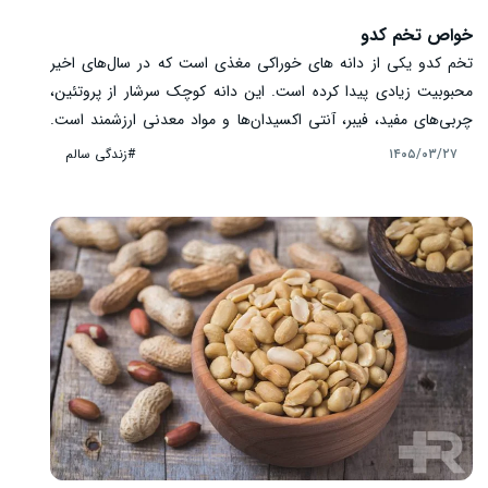
خواص تخم کدو
تخم کدو یکی از دانه‌ های خوراکی مغذی است که در سال‌های اخیر
محبوبیت زیادی پیدا کرده است. این دانه کوچک سرشار از پروتئین،
چربی‌های مفید، فیبر، آنتی ‌اکسیدان‌ها و مواد معدنی ارزشمند است.
تخم کدو را می ‌توان به صورت خام، بو داده یا به عنوان بخشی از سالاد
#زندگی سالم
۱۴۰۵/۰۳/۲۷
و غذاهای مختلف مصرف کرد. ارزش غذایی بالا و وجود ترکیبات مفید
باعث شده است این دانه در بسیاری از رژیم‌های غذایی سالم جایگاه
ویژه‌ای داشته باشد.