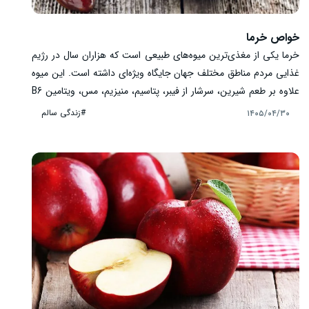
خواص خرما
خرما یکی از مغذی‌ترین میوه‌های طبیعی است که هزاران سال در رژیم
غذایی مردم مناطق مختلف جهان جایگاه ویژه‌ای داشته است. این میوه
علاوه بر طعم شیرین، سرشار از فیبر، پتاسیم، منیزیم، مس، ویتامین B6
و ترکیبات آنتی‌اکسیدانی مانند فلاونوئیدها، کاروتنوئیدها و اسیدهای
#زندگی سالم
۱۴۰۵/۰۴/۳۰
فنولیک است. برخلاف تصور بسیاری از افراد، شیرینی خرما از قندهای
طبیعی تأمین می‌شود و در صورت مصرف متعادل، می‌تواند بخشی از
یک رژیم غذایی سالم باشد. در این مقاله، خواص خرما را بر اساس
شواهد علمی و نکات تغذیه‌ای بررسی می‌کنیم و به رایج‌ترین پرسش‌ها
درباره مصرف این میوه پاسخ می‌دهیم.