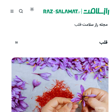
رش به محتوا
مجله راز سلامت
قلب
قلب
18