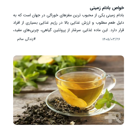
خواص بادام زمینی
بادام زمینی یکی از محبوب‌ ترین مغزهای خوراکی در جهان است که به
دلیل طعم مطلوب و ارزش غذایی بالا در رژیم غذایی بسیاری از افراد
قرار دارد. این ماده غذایی سرشار از پروتئین گیاهی، چربی‌های مفید،
ویتامین‌ها و مواد معدنی است. بسیاری از افراد بادام زمینی را به عنوان
#زندگی سالم
۱۴۰۵/۰۳/۲۶
یک میان‌ وعده سالم مصرف می ‌کنند، اما آشنایی با خواص، مضرات و
میزان مصرف مناسب آن اهمیت زیادی دارد. در ادامه با مهم ‌ترین فواید
بادام زمینی برای سلامتی آشنا می‌ شویم.