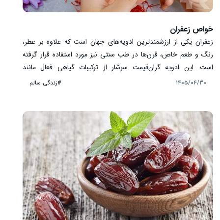
خواص زعفران
زعفران یکی از ارزشمندترین ادویه‌های جهان است که علاوه بر عطر،
رنگ و طعم خاص، قرن‌ها در طب سنتی نیز مورد استفاده قرار گرفته
است. این ادویه گران‌قیمت سرشار از ترکیبات گیاهی فعال مانند
کروسین، سافرانال و کامپفرول است که به دلیل خواص آنتی‌اکسیدانی
#زندگی سالم
۱۴۰۵/۰۴/۳۰
مورد توجه پژوهشگران قرار گرفته‌اند. زعفران در کنار کاربردهای غذایی،
در زمینه‌هایی مانند سلامت روان، عملکرد طبیعی بدن و حفظ کیفیت
رژیم غذایی نیز جایگاه ویژه‌ای دارد. در ادامه با مهم‌ترین خواص زعفران
و نکات مصرف آن آشنا می‌شوید.