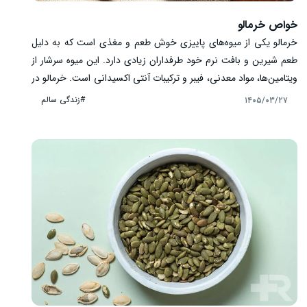
خواص خرمالو
خرمالو یکی از میوه‌های پاییزی خوش ‌طعم و مغذی است که به دلیل
طعم شیرین و بافت نرم خود طرفداران زیادی دارد. این میوه سرشار از
ویتامین‌ها، مواد معدنی، فیبر و ترکیبات آنتی ‌اکسیدانی است. خرمالو در
بسیاری از رژیم ‌های غذایی سالم جایگاه ویژه‌ ای دارد و مصرف متعادل
#زندگی سالم
۱۴۰۵/۰۳/۲۷
آن می ‌تواند بخشی از یک برنامه غذایی متنوع باشد. در ادامه با مهم‌
ترین خواص خرمالو، ارزش غذایی و نکات مهم مصرف آن آشنا می
‌شویم.