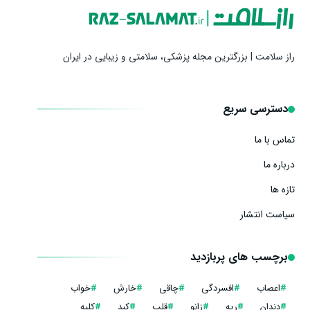
راز سلامت | بزرگترین مجله پزشکی، سلامتی و زیبایی در ایران
دسترسی سریع
تماس با ما
درباره ما
تازه ها
سیاست انتشار
برچسب های پربازدید
#
اعصاب
#
افسردگی
#
چاقی
#
خارش
#
خواب
#
دندان
#
ریه
#
زانو
#
قلب
#
کبد
#
کلیه