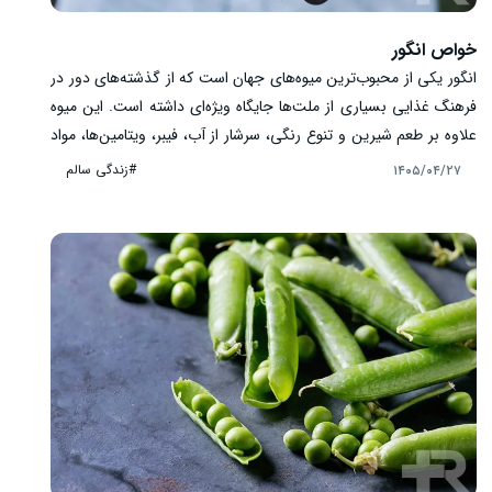
خواص انگور
انگور یکی از محبوب‌ترین میوه‌های جهان است که از گذشته‌های دور در
فرهنگ غذایی بسیاری از ملت‌ها جایگاه ویژه‌ای داشته است. این میوه
علاوه بر طعم شیرین و تنوع رنگی، سرشار از آب، فیبر، ویتامین‌ها، مواد
معدنی و ترکیبات گیاهی ارزشمند مانند پلی‌فنول‌ها، فلاونوئیدها و
#زندگی سالم
۱۴۰۵/۰۴/۲۷
رسوراترول است. ترکیبات موجود در انگور باعث شده‌اند این میوه
به‌عنوان بخشی از یک رژیم غذایی سالم مورد توجه قرار گیرد. انگور
می‌تواند به تأمین انرژی بدن، حفظ سلامت قلب، حمایت از عملکرد
طبیعی سلول‌ها و افزایش تنوع غذایی کمک کند.