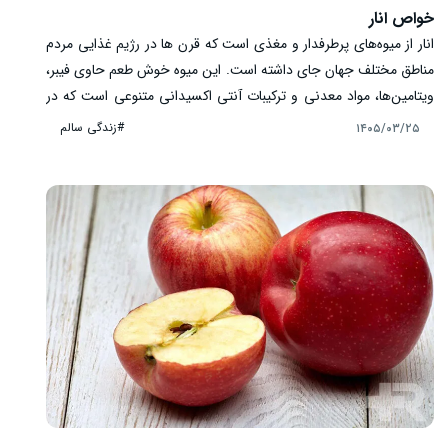
خواص انار
انار از میوه‌های پرطرفدار و مغذی است که قرن ‌ها در رژیم غذایی مردم
مناطق مختلف جهان جای داشته است. این میوه خوش ‌طعم حاوی فیبر،
ویتامین‌ها، مواد معدنی و ترکیبات آنتی‌ اکسیدانی متنوعی است که در
حفظ سلامت عمومی بدن نقش دارند. بسیاری از افراد انار را به دلیل
#زندگی سالم
۱۴۰۵/۰۳/۲۵
ارزش غذایی بالا و کاربردهای گوناگون آن در وعده‌های غذایی مصرف
می ‌کنند. بررسی‌های علمی نیز ارتباط مصرف متعادل انار را با برخی جنبه‌
های سلامت نشان داده ‌اند، هرچند این میوه جایگزین درمان پزشکی یا
دارو محسوب نمی ‌شود. در ادامه با مهم ‌ترین خواص انار و نکات
مصرف آن آشنا می ‌شویم.