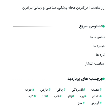
راز سلامت | بزرگترین مجله پزشکی، سلامتی و زیبایی در ایران
دسترسی سریع
تماس با ما
درباره ما
تازه ها
سیاست انتشار
برچسب های پربازدید
#
اعصاب
#
افسردگی
#
چاقی
#
خارش
#
خواب
#
دندان
#
ریه
#
زانو
#
قلب
#
کبد
#
کلیه
#
گوارش
#
مغز