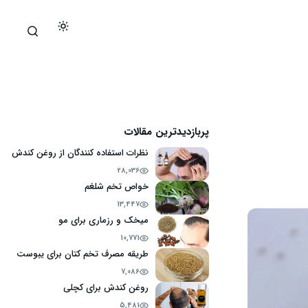
پربازدیدترین مقالات
نظرات استفاده کنندگان از روغن کندش
28,036
خواص تخم شلغم
13,447
میخک و رزماری برای مو
10,771
طریقه مصرف تخم کتان برای یبوست
7,086
روغن کندش برای کچلی
5,481