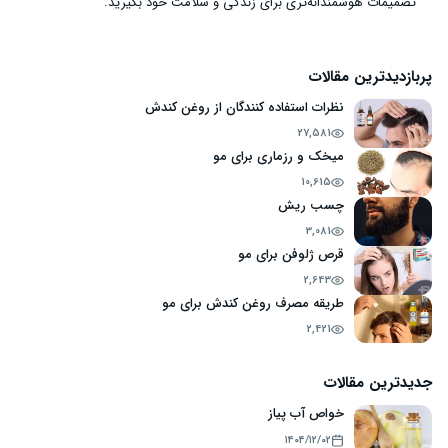
تصمیمات هوشمندانه‌تری برای زندگی و سلامت خود بگیرید.
پربازدیدترین مقالات
نظرات استفاده کنندگان از روغن کندش
27,581
میخک و رزماری برای مو
10,615
چسب ریش
3,081
قرص ژلوفن برای مو
2,643
طریقه مصرف روغن کندش برای مو
2,421
جدیدترین مقالات
خواص آب پیاز
۱۴۰۴/۱۲/۰۲