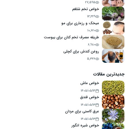
27,595
خواص تخم شلغم
13,329
میخک و رزماری برای مو
10,620
طریقه مصرف تخم کتان برای یبوست
6,980
روغن کندش برای کچلی
5,336
جدیدترین مقالات
خواص ماش
۱۴۰۵/۰۵/۱۴
خواص فندق
۱۴۰۵/۰۵/۱۳
عرق کاسنی برای مردان
۱۴۰۵/۰۵/۱۳
خواص شیره انگور