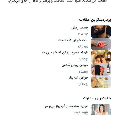
مطالب این سایت، اصول دقت، شفافیت و پرهیز از اغراق را جدی می‌گیرم.
پربازدیدترین مقالات
چسب ریش
3,066
علت خارش کف دست
2,957
طریقه مصرف روغن کندش برای مو
2,392
خواص روغن کندش
1,781
خواص آب پیاز
1,695
جدیدترین مقالات
تجربه استفاده از آب پیاز برای مو
۱۴۰۴/۱۲/۰۱