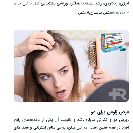
انرژی، ریکاوری، رشد عضله یا عملکرد ورزشی پشتیبانی کند. با این حال،
مکمل جای غذای کافی، برنامه تمرینی مناسب، خواب و استراحت را نمی
مکمل بدنسازی
#
مکمل
۱۴۰۵/۰۵/۱۳
گیرد. همچنین اثر و ایمنی همه محصولات یکسان نیست: بعضی
ترکیبات در شرایط مشخص شواهد قابل قبول دارند، برخی فقط برای
گروه محدودی از ورزشکاران مفید هستند و درباره گروهی دیگر شواهد
محدود یا متناقض است. بنابراین پرسش اصلی فقط این نیست که
«کدام مکمل بهتر است؟»؛ بلکه باید دید آیا اصلا نیازی وجود دارد،
هدف چیست، ماده موثره کدام است، شواهد چه می گویند و خطرهای
احتمالی محصول چیست.
قرص ژلوفن برای مو
ریزش مو و نگرانی درباره رشد و تقویت آن یکی از دغدغه‌های رایج
افراد در همه سنین است. در این میان، برخی منابع اینترنتی و شبکه‌های