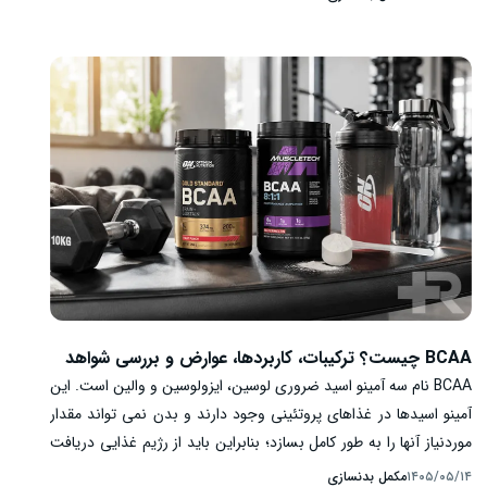
خوبی تحمل می کنند، گزینه اقتصادی و کافی محسوب می شود. ایزوله
بودن به تنهایی به معنای عضله سازی، قدرت یا ریکاوری بهتر نیست.
زمانی که دو محصول مقدار مشابهی پروتئین کامل فراهم کنند، شواهد
کافی برای اثبات برتری عمومی وی ایزوله وجود ندارد. انتخاب میان این
دو باید براساس مقدار واقعی پروتئین، تحمل گوارشی، محدودیت های
رژیم، مواد افزوده و هزینه هر گرم پروتئین انجام شود.
BCAA چیست؟ ترکیبات، کاربردها، عوارض و بررسی شواهد
BCAA نام سه آمینو اسید ضروری لوسین، ایزولوسین و والین است. این
آمینو اسیدها در غذاهای پروتئینی وجود دارند و بدن نمی تواند مقدار
موردنیاز آنها را به طور کامل بسازد؛ بنابراین باید از رژیم غذایی دریافت
شوند. لوسین در پیام رسانی مرتبط با سنتز پروتئین عضله نقش دارد و
مکمل بدنسازی
۱۴۰۵/۰۵/۱۴