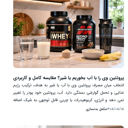
همین دلیل، در تولید و بازبینی مطالب این سایت، اصول
دقت، شفافیت و پرهیز از اغراق را جدی می‌گیرم.
پروتئین وی را با آب بخوریم یا شیر؟ مقایسه کامل و کاربردی
انتخاب میان مصرف پروتئین وی با آب یا شیر به هدف، ترکیب رژیم
غذایی و تحمل گوارشی بستگی دارد. آب، پروتئین خود پودر را تغییر
نمی دهد و انرژی، کربوهیدرات یا چربی قابل توجهی به شیک اضافه
نمی کند. شیر می تواند مقدار پروتئین، انرژی، کربوهیدرات، چربی و
مکمل بدنسازی
۱۴۰۵/۰۵/۱۵
بعضی ریزمغذی های نوشیدنی را افزایش دهد. برای فردی که یک
شیک ساده و کم انرژی می خواهد، آب ممکن است انتخاب مناسب تری