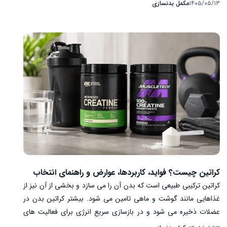
حجم کمتر است؛ به همین دلیل ممکن است برای فردی که اشتهای کمی
مکمل بدنسازی
۱۴۰۵/۰۵/۱۳
دارد، نیاز انرژی او بالاست یا در طول روز به غذای کافی دسترسی ندارد
کاربرد عملی داشته باشد. گینر به خودی خود عضله نمی سازد و بدون
افزایش انرژی دریافتی باعث افزایش وزن نمی شود. نتیجه مصرف به
ترکیب محصول، مقدار کل غذای روزانه، تمرین مقاومتی، خواب،
وضعیت گوارشی و شرایط سلامت فرد بستگی دارد. نام هایی مانند
Mass Gainer یا Weight Gainer نیز به تنهایی ترکیب و کیفیت
محصول را مشخص نمی کنند و برچسب هر محصول باید جداگانه
بررسی شود.
کراتین چیست؟ فواید، کاربردها، عوارض و راهنمای انتخاب
کراتین ترکیبی طبیعی است که بدن آن را می سازد و بخشی از آن نیز از
غذاهایی مانند گوشت و ماهی تامین می شود. بیشتر کراتین بدن در
عضلات ذخیره می شود و در بازسازی سریع انرژی برای فعالیت های
کوتاه و پرشدت نقش دارد. مکمل کراتین مونوهیدرات از مطالعه شده