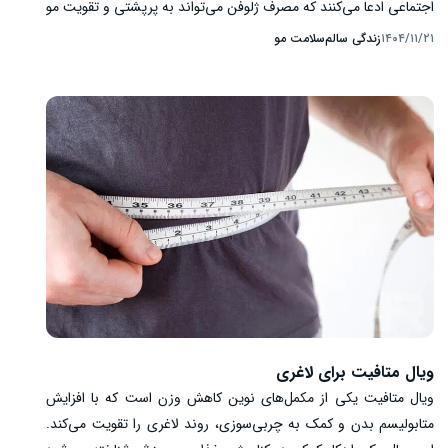
اجتماعی ادعا می‌کنند که مصرف ژلوفن می‌تواند به پرپشتی و تقویت مو
کمک کند. با این حال، ژلوفن در اصل یک داروی ضد درد و ضد التهاب
زندگی سالم
سلامت مو
۱۴۰۴/۱۱/۲۱
است و هیچ کاربرد علمی یا بالینی برای مو ندارد. در این مقاله به
بررسی واقعیات علمی و خطرات مصرف خودسرانه این دارو پرداخته‌ایم.
ویال متافیت برای لاغری
ویال متافیت یکی از مکمل‌های نوین کاهش وزن است که با افزایش
متابولیسم بدن و کمک به چربی‌سوزی، روند لاغری را تقویت می‌کند.