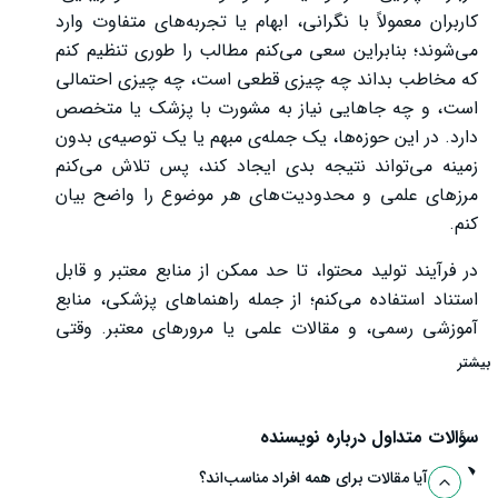
کاربران معمولاً با نگرانی، ابهام یا تجربه‌های متفاوت وارد
می‌شوند؛ بنابراین سعی می‌کنم مطالب را طوری تنظیم کنم
که مخاطب بداند چه چیزی قطعی است، چه چیزی احتمالی
است، و چه جاهایی نیاز به مشورت با پزشک یا متخصص
دارد. در این حوزه‌ها، یک جمله‌ی مبهم یا یک توصیه‌ی بدون
زمینه می‌تواند نتیجه بدی ایجاد کند، پس تلاش می‌کنم
مرزهای علمی و محدودیت‌های هر موضوع را واضح بیان
کنم.
در فرآیند تولید محتوا، تا حد ممکن از منابع معتبر و قابل
استناد استفاده می‌کنم؛ از جمله راهنماهای پزشکی، منابع
آموزشی رسمی، و مقالات علمی یا مرورهای معتبر. وقتی
یک مطلب درباره تغذیه، پوست و مو، تناسب اندام،
بیشتر
مکمل‌ها یا موضوعات مرتبط نوشته می‌شود، مهم است که
علاوه بر ارائه نکات کلیدی، از انتقال پیام‌های خطرناک مانند
سؤالات متداول درباره نویسنده
«درمان قطعی»، «نتیجه تضمینی» یا «نسخه یکسان برای
همه» جلوگیری کنیم. به همین دلیل، در تدوین نهایی محتوا
آیا مقالات برای همه افراد مناسب‌اند؟