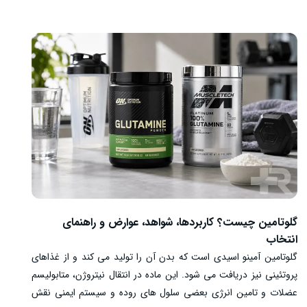
هر سه BCAA در متابولیسم عضله شرکت می کنند. با این حال، ضروری
بودن این آمینو اسیدها به معنای ضروری بودن مکمل BCAA نیست.
غذاهای حاوی پروتئین کامل علاوه بر BCAA، شش آمینو اسید ضروری
دیگر را نیز فراهم می کنند. شواهد فعلی اثر ثابت و قابل توجهی از مکمل
BCAA منفرد بر عضله سازی، قدرت، استقامت یا بازگشت عملکرد نشان
نمی دهند. بعضی مرورها کاهش محدود درد عضلانی را گزارش کرده
اند، اما این نتیجه با اثبات رشد عضله یا عملکرد بهتر یکسان نیست.
گلوتامین چیست؟ کاربردها، شواهد، عوارض و راهنمای
انتخاب
گلوتامین آمینو اسیدی است که بدن آن را تولید می کند و از غذاهای
پروتئینی نیز دریافت می شود. این ماده در انتقال نیتروژن، متابولیسم
عضلات و تامین انرژی بعضی سلول های روده و سیستم ایمنی نقش