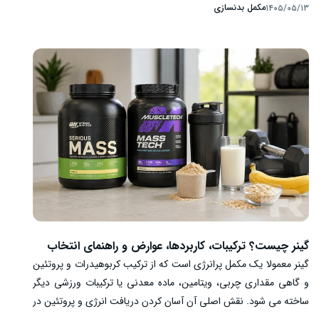
دارد. با این حال، اهمیت طبیعی گلوتامین در بدن به این معنا نیست
مکمل بدنسازی
۱۴۰۵/۰۵/۱۳
که مصرف مکمل آن برای هر ورزشکار ضروری یا موثر است. شواهد فعلی
از مصرف گلوتامین به تنهایی برای بهبود عمومی عملکرد ورزشی، افزایش
عضله یا تغییر ترکیب بدن حمایت نمی کنند. بعضی مطالعات کوچک
اثرهای احتمالی بر درد عضلانی یا نفوذپذیری روده گزارش کرده اند، اما
نتایج به جمعیت، نوع تمرین و شرایط مطالعه وابسته اند. کاربرد
دارویی ال گلوتامین نیز با مکمل ورزشی یکسان نیست و نباید نتایج
بیماران به افراد سالم تعمیم داده شود.
گینر چیست؟ ترکیبات، کاربردها، عوارض و راهنمای انتخاب
گینر معمولا یک مکمل پرانرژی است که از ترکیب کربوهیدرات و پروتئین
و گاهی مقداری چربی، ویتامین، ماده معدنی یا ترکیبات ورزشی دیگر
ساخته می شود. نقش اصلی آن آسان کردن دریافت انرژی و پروتئین در