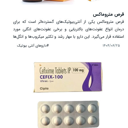
قرص متروماکس
قرص متروماکس یکی از آنتی‌بیوتیک‌های گسترده‌اثر است که برای
درمان انواع عفونت‌های باکتریایی و برخی عفونت‌های انگلی مورد
استفاده قرار می‌گیرد. این دارو با مهار رشد و تکثیر میکروب‌ها و انگل‌ها
باعث کنترل عفونت و بهبود سریع علائم می‌شود. متروماکس در درمان
#داروهای آنتی بیوتیک
۱۴۰۴/۰۶/۲۵
عفونت‌های دستگاه گوارش، تنفسی، واژینال، پوست و بافت نرم، دندان
و لثه کاربرد دارد و می‌تواند از بروز عوارض جدی ناشی از عفونت
جلوگیری کند. استفاده از این دارو باید تحت نظر پزشک و با رعایت
دقیق دوز و مدت مصرف انجام شود تا اثر درمانی کامل حاصل شود.