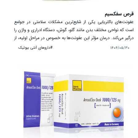
قرص سفکسیم
عفونت‌های باکتریایی یکی از شایع‌ترین مشکلات سلامتی در جوامع
است که نواحی مختلف بدن مانند گلو، گوش، دستگاه ادراری و واژن را
درگیر می‌کند. درمان مؤثر این عفونت‌ها به خصوص در مراحل اولیه، از
بروز عوارض جدی و گسترش بیماری جلوگیری می‌کند. قرص سفکسیم
#داروهای آنتی بیوتیک
۱۴۰۴/۰۵/۳۰
به عنوان یک آنتی‌بیوتیک سفالوسپورین نسل سوم، با خاصیت
ضدباکتریایی وسیع، یکی از داروهای پرکاربرد در این زمینه محسوب
می‌شود. این دارو با مهار سنتز دیواره سلولی باکتری، رشد میکروب‌ها را
متوقف و سبب نابودی آن‌ها خواهد شد. استفاده صحیح و مطابق
دستور پزشک، اثر درمانی را افزایش و خطر مقاومت باکتریایی یا عوارض
جانبی را کاهش می‌دهد.