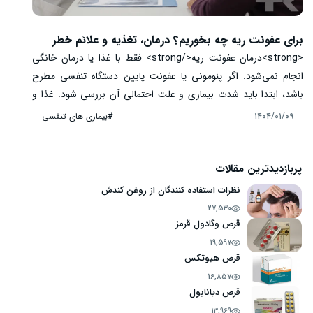
برای عفونت ریه چه بخوریم؟ درمان، تغذیه و علائم خطر
<strong>درمان عفونت ریه</strong> فقط با غذا یا درمان خانگی
انجام نمی‌شود. اگر پنومونی یا عفونت پایین دستگاه تنفسی مطرح
باشد، ابتدا باید شدت بیماری و علت احتمالی آن بررسی شود. غذا و
مایعات می‌توانند از آب‌رسانی، دریافت انرژی و حفظ عضله حمایت
#بیماری های تنفسی
۱۴۰۴/۰۱/۰۹
کنند، اما باکتری، ویروس یا قارچ را از بین نمی‌برند. در دوره بهبود، آب و
مایعات مجاز، سوپ و غذای نرم، وعده‌های کوچک و منابع پروتئین مانند
تخم‌مرغ، لبنیات، حبوبات، مرغ یا ماهی می‌توانند مفید باشند.
پربازدیدترین مقالات
آنتی‌بیوتیک فقط برای عفونت باکتریایی و با انتخاب پزشک کاربرد دارد.
نظرات استفاده کنندگان از روغن کندش
تنگی نفس شدید، ناتوانی در صحبت‌کردن، گیجی، کبودی لب‌ها، درد رو
27,530
به افزایش قفسه سینه، خون در خلط، ناتوانی در نوشیدن یا بدترشدن
قرص وگادول قرمز
سریع علائم نیازمند ارزیابی فوری است.
19,597
قرص هیوتکس
16,857
قرص دیانابول
13,969