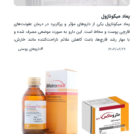
پماد میکونازول
پماد میکونازول یکی از داروهای مؤثر و پرکاربرد در درمان عفونت‌های
قارچی پوست و مخاط است. این دارو به صورت موضعی مصرف شده و
با مهار رشد قارچ‌ها، باعث کاهش علائم ناراحت‌کننده مانند خارش،
التهاب، قرمزی و پوسته‌ریزی می‌شود. عفونت‌های قارچی مانند کچلی
#داروهای پوستی
۱۴۰۴/۰۶/۲۶
بدن، قارچ کشاله ران، قارچ پای ورزشکار و برفک پوستی، از جمله
مشکلات رایج پوستی است که میکونازول برای درمان آن‌ها تجویز
خواهد شد. مزیت اصلی این دارو، اثر سریع و موضعی آن است که
جذب سیستمیک کمی دارد و خطر عوارض جدی را کاهش می‌دهد.