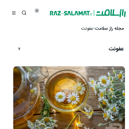
رش به محتوا
مجله راز سلامت
عفونت
عفونت
7