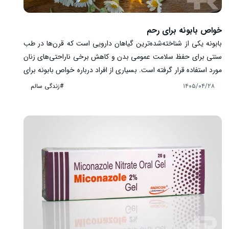
خواص بابونه برای رحم
بابونه یکی از شناخته‌شده‌ترین گیاهان دارویی است که قرن‌ها در طب
سنتی برای حفظ سلامت عمومی بدن و کاهش برخی ناراحتی‌های زنان
مورد استفاده قرار گرفته است. بسیاری از افراد درباره خواص بابونه برای
رحم، کاهش دردهای قاعدگی و تأثیر آن بر سلامت دستگاه تناسلی زنان
#زندگی سالم
۱۴۰۵/۰۴/۲۸
سؤال دارند. بابونه حاوی ترکیبات گیاهی ارزشمندی مانند فلاونوئیدها،
آپیژنین و آنتی‌اکسیدان‌ها است که در مطالعات مختلف به دلیل خواص
آرام‌بخش و ضدالتهابی مورد توجه قرار گرفته‌اند. با این حال، نباید از
این گیاه انتظار درمان بیماری‌های رحمی یا جایگزینی درمان‌های پزشکی
را داشت.