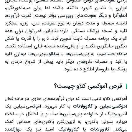
برخی عفونت‌های گوش، سینوس، دستگاه تنفسی، پوست، مجاری
عوارض جدی و علائم نیازمند مراجعه فوری
ادراری یا دندان کاربرد داشته باشد؛ اما برای سرماخوردگی،
حساسیت به آموکسی کلاو و پنی‌سیلین
آنفلوآنزا و دیگر عفونت‌های ویروسی مؤثر نیست. قدرت فرآورده،
فاصله مصرف و مدت درمان به نوع عفونت، سن، وزن، عملکرد
اسهال پس از مصرف آموکسی کلاو
کلیه و نسخه پزشک بستگی دارد؛ بنابراین نمی‌توان برای همه
چه کسانی باید پیش از مصرف با پزشک مشورت کنند؟
افراد یک برنامه مصرف ثابت تعیین کرد. دارو را با قدرت یا شکل
دیگری جایگزین نکنید و از باقی‌مانده نسخه قبلی استفاده نکنید.
بیماری کلیه
سابقه حساسیت به پنی‌سیلین‌ها یا سفالوسپورین‌ها، بیماری کلیه
بیماری کبد و سابقه زردی دارویی
یا کبد و مصرف داروهای دیگر باید پیش از شروع درمان به
پزشک یا داروساز اطلاع داده شود.
مونونوکلئوز عفونی
قرص آموکسی کلاو در بارداری و شیردهی
قرص آموکسی کلاو چیست؟
مصرف در بارداری
آموکسی کلاو نامی است که برای فرآورده‌های حاوی دو ماده فعال
مصرف در شیردهی
آموکسی‌سیلین و کلاوولانات
به کار می‌رود. آموکسی‌سیلین یک
آنتی‌بیوتیک از خانواده پنی‌سیلین‌هاست و با اختلال در ساخت
آموکسی کلاو برای کودکان و سالمندان
دیواره سلولی باکتری، به ازبین‌رفتن باکتری‌های حساس کمک
آیا قرص آموکسی کلاو ۶۲۵ برای کودکان مناسب است؟
می‌کند. کلاوولانات یا کلاوولانیک اسید نیز یک مهارکننده