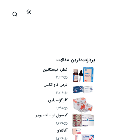
پربازدیدترین مقالات
قطره نیستاتین
2,213
قرص تاوانکس
2,016
کلوگزاسیلین
1,297
کپسول اوسلتامیویر
1,276
آفاکلاو
1,236