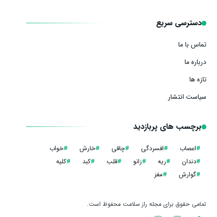
دسترسی سریع
تماس با ما
درباره ما
تازه ها
سیاست انتشار
برچسب های پربازدید
#
اعصاب
#
افسردگی
#
چاقی
#
خارش
#
خواب
#
دندان
#
ریه
#
زانو
#
قلب
#
کبد
#
کلیه
#
گوارش
#
مغز
تمامی حقوق برای مجله راز سلامت محفوظ است.