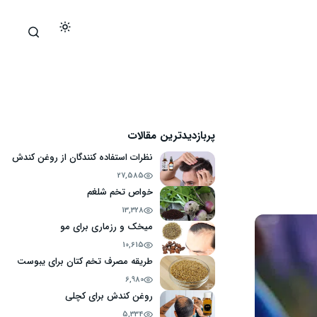
پربازدیدترین مقالات
نظرات استفاده کنندگان از روغن کندش
27,585
خواص تخم شلغم
13,328
میخک و رزماری برای مو
10,615
طریقه مصرف تخم کتان برای یبوست
6,980
روغن کندش برای کچلی
5,334