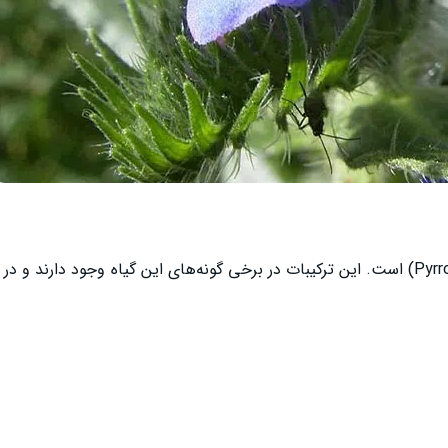
گل گاو زبان حاوی آلکالوئیدهای پیرولیزیدینی (Pyrrolizidine Alkaloids) است. این ترکیبات در برخی گونه‌های این گیاه وج