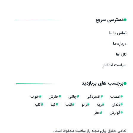
دسترسی سریع
تماس با ما
درباره ما
تازه ها
سیاست انتشار
برچسب های پربازدید
#
اعصاب
#
افسردگی
#
چاقی
#
خارش
#
خواب
#
دندان
#
ریه
#
زانو
#
قلب
#
کبد
#
کلیه
#
گوارش
#
مغز
تمامی حقوق برای مجله راز سلامت محفوظ است.