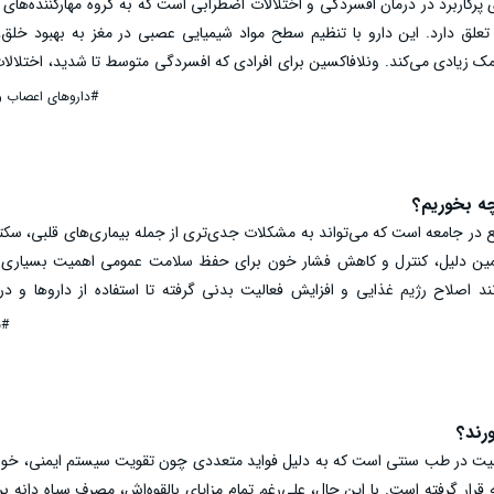
پرکاربرد در درمان افسردگی و اختلالات اضطرابی است که به گروه مهارکننده‌های
وتونین و نوراپی‌نفرین (SNRI) تعلق دارد. این دارو با تنظیم سطح مواد شیمیایی عصبی در مغز به بهبود 
مک زیادی می‌کند. ونلافاکسین برای افرادی که افسردگی متوسط تا شدید، اختلالا
می‌شود و مصرف منظم آن نقش مهمی در اثربخشی درمان دارد. در این مقاله، به
#داروهای اعصاب و
ت مهم مصرف ونلافاکسین پرداخته می‌شود.
چه بخوریم؟
ع در جامعه است که می‌تواند به مشکلات جدی‌تری از جمله بیماری‌های قلبی، سک
همین دلیل، کنترل و کاهش فشار خون برای حفظ سلامت عمومی اهمیت بسیاری دا
 اصلاح رژیم غذایی و افزایش فعالیت بدنی گرفته تا استفاده از داروها و درم
نترل فشار خون وجود دارد. در ادامه به بررسی روش پایین آوردن فشار خون خ
#ب
رند؟
صیت در طب سنتی است که به دلیل فواید متعددی چون تقویت سیستم ایمنی، خ
 قرار گرفته است. با این حال، علی‌رغم تمام مزایای بالقوه‌اش، مصرف سیاه دانه ب