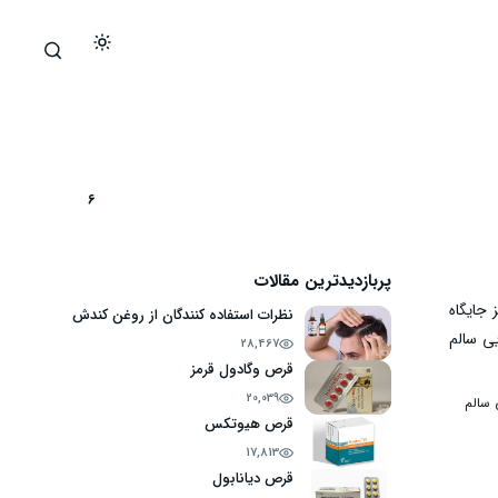
6
پربازدیدترین مقالات
 جایگاه
نظرات استفاده کنندگان از روغن کندش
یی سالم
28,467
قرص وگادول قرمز
20,039
 سالم
قرص هیوتکس
17,813
قرص دیانابول