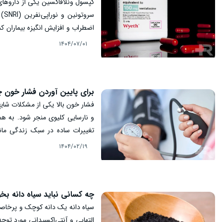
کپسول ونلافاکسین یکی از داروهای 
سر
اضطراب و افزایش انگیزه بیماران ک
یا اضطراب اجتماعی دارند تجویز 
۱۴۰۴/۰۷/۰۱
مصرف، نحوه عملکرد، عوارض و نکا
برای پایین آوردن فشار خون 
فشار خون بالا یکی از مشکلات شای
و نارسایی کلیوی منجر شود. به 
تغییرات ساده در سبک زندگی مانند
تخصصی، راهکارهای مختلفی برای ک
۱۴۰۴/۰۲/۱۹
پزشکی خواهیم پرداخت.
چه کسانی نباید سیاه دانه بخو
سیاه دانه یک دانه کوچک و پرخا
التهابی و آنتی‌اکسیدانی مورد توجه