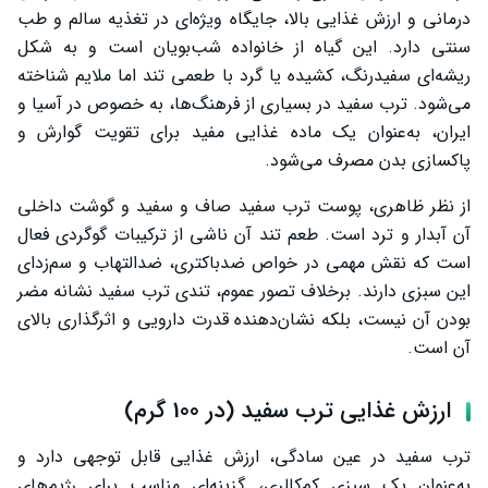
درمانی و ارزش غذایی بالا، جایگاه ویژه‌ای در تغذیه سالم و طب
بهترین روش مصرف ترب سفید
سنتی دارد. این گیاه از خانواده شب‌بویان است و به شکل
طبع ترب سفید
ریشه‌ای سفیدرنگ، کشیده یا گرد با طعمی تند اما ملایم شناخته
می‌شود. ترب سفید در بسیاری از فرهنگ‌ها، به خصوص در آسیا و
خواص ترب سفید برای کلیه
ایران، به‌عنوان یک ماده غذایی مفید برای تقویت گوارش و
خواص ترب سفید با عسل
پاکسازی بدن مصرف می‌شود.
موارد احتیاط در مصرف ترب سفید
از نظر ظاهری، پوست ترب سفید صاف و سفید و گوشت داخلی
سخن پایانی
آن آبدار و ترد است. طعم تند آن ناشی از ترکیبات گوگردی فعال
است که نقش مهمی در خواص ضدباکتری، ضدالتهاب و سم‌زدای
این سبزی دارند. برخلاف تصور عموم، تندی ترب سفید نشانه مضر
بودن آن نیست، بلکه نشان‌دهنده قدرت دارویی و اثرگذاری بالای
آن است.
ارزش غذایی ترب سفید (در 100 گرم)
ترب سفید در عین سادگی، ارزش غذایی قابل توجهی دارد و
به‌عنوان یک سبزی کم‌کالری، گزینه‌ای مناسب برای رژیم‌های