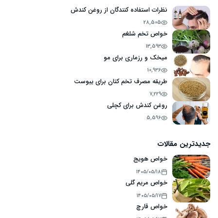
نظرات استفاده کنندگان از روغن کندش
28,505
خواص تخم شلغم
13,593
میخک و رزماری برای مو
10,936
طریقه مصرف تخم کتان برای یبوست
7,229
روغن کندش برای کچلی
5,596
جدیدترین مقالات
خواص هویج
۱۴۰۵/۰۵/۱۸
خواص مریم گلی
۱۴۰۵/۰۵/۱۷
خواص قارچ