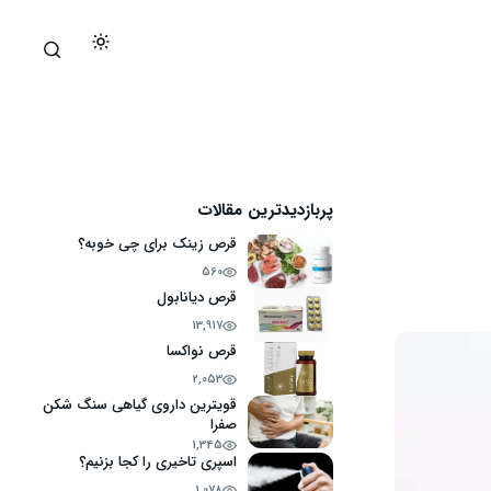
پربازدیدترین مقالات
قرص زینک برای چی خوبه؟
560
قرص دیانابول
13,917
قرص نواکسا
2,053
قویترین داروی گیاهی سنگ شکن
صفرا
1,345
اسپری تاخیری را کجا بزنیم؟
1,078