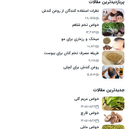
پربازدیدترین مقالات
نظرات استفاده کنندگان از روغن کندش
28,155
خواص تخم شلغم
13,483
میخک و رزماری برای مو
10,821
طریقه مصرف تخم کتان برای یبوست
7,118
روغن کندش برای کچلی
5,502
جدیدترین مقالات
خواص مریم گلی
۱۴۰۵/۰۵/۱۷
خواص قارچ
۱۴۰۵/۰۵/۱۷
خواص ماش