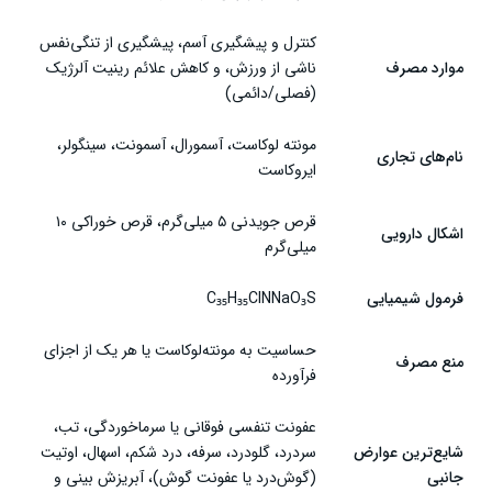
سخن پایانی
کنترل و پیشگیری آسم، پیشگیری از تنگی‌نفس
موارد مصرف
ناشی از ورزش، و کاهش علائم رینیت آلرژیک
(فصلی/دائمی)
مونته لوکاست، آسمورال، آسمونت، سینگولر،
نام‌های تجاری
ایروکاست
قرص جویدنی ۵ میلی‌گرم، قرص خوراکی ۱۰
اشکال دارویی
میلی‌گرم
فرمول شیمیایی
C₃₅H₃₅ClNNaO₃S
حساسیت به مونته‌لوکاست یا هر یک از اجزای
منع مصرف
فرآورده
عفونت تنفسی فوقانی یا سرماخوردگی، تب،
شایع‌ترین عوارض
سردرد، گلودرد، سرفه، درد شکم، اسهال، اوتیت
جانبی
(گوش‌درد یا عفونت گوش)، آبریزش بینی و