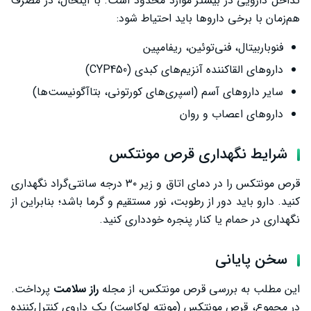
تداخل دارویی در بیشتر موارد محدود است. با اینحال، در مصرف
هم‌زمان با برخی داروها باید احتیاط شود:
فنوباربیتال، فنی‌توئین، ریفامپین
داروهای القاکننده آنزیم‌های کبدی (CYP450)
سایر داروهای آسم (اسپری‌های کورتونی، بتاآگونیست‌ها)
داروهای اعصاب و روان
شرایط نگهداری قرص مونتکس
قرص مونتکس را در دمای اتاق و زیر ۳۰ درجه سانتی‌گراد نگهداری
کنید. دارو باید دور از رطوبت، نور مستقیم و گرما باشد؛ بنابراین از
نگهداری در حمام یا کنار پنجره خودداری کنید.
سخن پایانی
این مطلب به بررسی قرص مونتکس، از مجله
راز سلامت
پرداخت.
در مجموع، قرص مونتکس (مونته لوکاست) یک داروی کنترل‌کننده