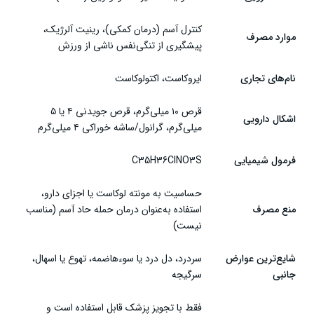
مصرف قرص مونتکس در سالمندان
کنترل آسم (درمان کمکی)، رینیت آلرژیک،
موارد مصرف
تداخل دارویی قرص مونتکس
پیشگیری از تنگی‌نفس ناشی از ورزش
شرایط نگهداری قرص مونتکس
نام‌های تجاری
ایروکاست، اکتولوکاست
سخن پایانی
قرص ۱۰ میلی‌گرم، قرص جویدنی ۴ یا ۵
اشکال دارویی
میلی‌گرم، گرانول/ساشه خوراکی ۴ میلی‌گرم
فرمول شیمیایی
C35H36ClNO3S
حساسیت به مونته لوکاست یا اجزای دارو،
منع مصرف
استفاده به‌عنوان درمان حمله حاد آسم (مناسب
نیست)
شایع‌ترین عوارض
سردرد، دل درد یا سوءهاضمه، تهوع یا اسهال،
جانبی
سرگیجه
فقط با تجویز پزشک قابل استفاده است و