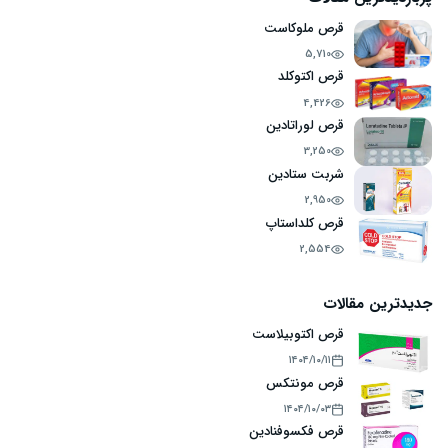
قرص ملوکاست
5,710
قرص اکتوکلد
4,426
قرص لوراتادین
3,250
شربت ستادین
2,950
قرص کلداستاپ
2,554
جدیدترین مقالات
قرص اکتوبیلاست
۱۴۰۴/۱۰/۱۱
قرص مونتکس
۱۴۰۴/۱۰/۰۳
قرص فکسوفنادین