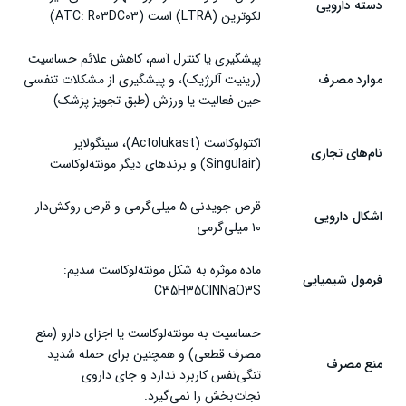
دسته دارویی
لکوترین (LTRA) است (ATC: R03DC03)
موارد هشدار قرص اکتولوکاست
موارد منع مصرف قرص اکتولوکاست
پیشگیری یا کنترل آسم، کاهش علائم حساسیت
موارد مصرف
(رینیت آلرژیک)، و پیشگیری از مشکلات تنفسی
قرص اکتولوکاست در بارداری
حین فعالیت یا ورزش (طبق تجویز پزشک)
مصرف قرص اکتولوکاست در سالمندان
اکتولوکاست (Actolukast)، سینگولایر
نام‌های تجاری
تداخل دارویی قرص اکتولوکاست
(Singulair) و برندهای دیگر مونته‌لوکاست
شرایط نگهداری قرص اکتولوکاست
قرص جویدنی ۵ میلی‌گرمی و قرص روکش‌دار
اشکال دارویی
۱۰ میلی‌گرمی
سخن پایانی
ماده موثره به شکل مونته‌لوکاست سدیم:
فرمول شیمیایی
C35H35ClNNaO3S
حساسیت به مونته‌لوکاست یا اجزای دارو (منع
مصرف قطعی) و همچنین برای حمله شدید
منع مصرف
تنگی‌نفس کاربرد ندارد و جای داروی
نجات‌بخش را نمی‌گیرد.