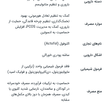
دسته دارویی
باروری و تنظیم متابولیسم
سخن پایانی
کمک به تنظیم تعادل هورمونی، بهبود
تخمک‌گذاری، تنظیم چرخه قاعدگی، حمایت از
موارد مصرف
باروری، کمک به مدیریت PCOS، افزایش
حساسیت به انسولین
نام‌های تجاری
اکتوفول (Actofol)
اشکال دارویی
ساشه پودری خوراکی
فاقد فرمول شیمیایی واحد (ترکیبی از
فرمول شیمیایی
مایواینوزیتول، دی‌کایرواینوزیتول و فولیک اسید)
حساسیت به ترکیبات فرآورده، مصرف خودسرانه
در کودکان و سالمندان، نارسایی شدید کلیوی یا
منع مصرف
کبدی، مصرف همزمان با دوز بالای مکمل‌های
مشابه