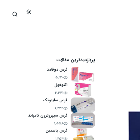
پربازدیدترین مقالات
قرص دوفامد
5,920
اکتوفول
4,441
قرص سایتوتک
2,334
قرص سیپروترون کامپاند
1,558
قرص یاسمین
1,253