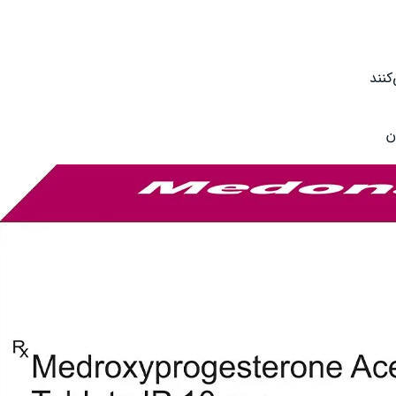
کنند
ن