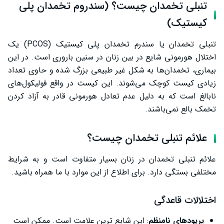
تاثیر تنبلی تخمدان بر پریود
تنبلی تخمدان چیست؟ (سندروم تخمدان پلی
کیستیک)
علت تنبلی تخمدان یا سندرم تخمدان پلی کیستیک چیست؟
مقاومت به انسولین
تنبلی تخمدان یا سندرم تخمدان پلی کیستیک (PCOS) یک
اختلال هورمونی شایع در بین زنان در سنین باروری است. در این
افزایش هورمون‌های مردانه
بیماری، تخمدان‌ها به شکل غیر طبیعی بزرگ شده و حاوی تعداد
عوامل ژنتیکی
زیادی کیست کوچک می‌شوند. این کیست در واقع فولیکول‌های
نابالغ است که به دلیل عدم تعادل هورمونی قادر به آزاد کردن
خونریزی شدید قاعدگی نشانه تنبلی تخمدان است؟
تخمک بالع نمی‌باشند.
تنبلی تخمدان و پریود نشدن (تنبلی تخمدان باعث کم شدن خون
قاعدگی می‌شود؟)
علائم تنبلی تخمدان چیست؟
ارتباط تنبلی تخمدان و پریود نامنظم
علائم تنبلی تخمدان در زنان بسیار متفاوت است و به شرایط
از کجا بفهمیم تنبلی تخمدان داریم؟ (تشخیص تنبلی تخمدان)
مختلفی بستگی دارد. برای اطلاع از این موارد با ما همراه باشید.
درمان تنبلی تخمدان یا سندروم تخمدان پلی کیستیک
اختلالات قاعدگی
سخن پایانی
پریودهای نامنظم
: این شایع ترین علامت است. ممکن است