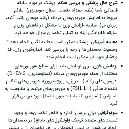
شرح حال پزشکی و بررسی علائم
: پزشک در مورد سابقه
قاعدگی شما (نظم، تعداد دفعات، میزان خونریزی)، علائم
مربوط به افزایش هورمون‌های مردانه (رشد موهای زائد، آکنه،
ریزش مو)، سابقه افزایش وزن یا مشکل در کاهش وزن و
سابقه خانوادگی ابتلا به تنبلی تخمدان سوال خواهد کرد.
معاینه فیزیکی
: پزشک ممکن است معاینه لگنی انجام دهد تا
وضعیت تخمدان‌ها و رحم را بررسی کند. اندازه‌گیری وزن، قد
و فشار خون نیز ممکن است انجام شود.
آزمایش خون
: برای آزمایش باید برای سطح هورمون‌های
مختلف از جمله هورمون‌های مردانه (تستوسترون، DHEA-S)،
هورمون‌های زنانه (استروژن، پروژسترون)، هورمون‌های تنظیم
کننده قاعدگی (FSH، LH) و هورمون‌های مرتبط با مقاومت به
انسولین (انسولین ناشتا، قند خون ناشتا) مورد بررسی قرار
گیرد.
سونوگرافی
: برای بررسی اندازه و ظاهر تخمدان‌ها و وجود
کیست‌های متعدد کوچک (فولیکول‌های نابالغ) در تخمدان‌ها
انجام می‌شود. در تنبلی تخمدان، در هر تخمدان 12 یا بیشتر