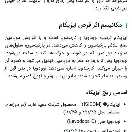
می‌تواند اثر دارو را کم کند؛ پس زمان دارو را نزدیک غذای خیلی
پروتئینی نگذارید.
مکانیسم اثر قرص ایزیکام
ایزیکام ترکیب لوودوپا و کاربیدوپا است و با افزایش دوپامین
مغز، علائم پارکینسون را کاهش می‌دهد. در پارکینسون، سلول‌های
سازنده دوپامین کم می‌شوند و حرکت‌ها کند و سفت می‌شود.
لوودوپا پس از ورود به مغز به دوپامین تبدیل می‌شود و کمبود آن
را جبران می‌کند. کاربیدوپا اجازه نمی‌دهد لوودوپا در بدن قبل از
رسیدن به مغز تجزیه شود؛ بنابراین اثر بهتر و تهوع کمتر می‌شود.
اسامی رایج ایزیکام
ایزیکام® (ISICOM) – محصول شرکت مفید فارما (در دوزهای
مختلف مثل 250/25 و 100/25)
لوودوپا-سی (Levodopa-C)
لوودوپا-سی فورت رها 250/25