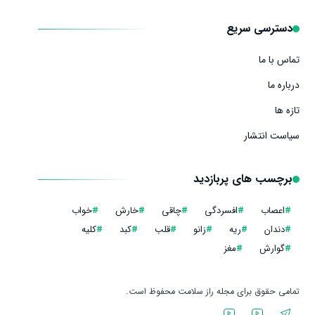
دسترسی سریع
تماس با ما
درباره ما
تازه ها
سیاست انتشار
برچسب های پربازدید
#
اعصاب
#
افسردگی
#
چاقی
#
خارش
#
خواب
#
دندان
#
ریه
#
زانو
#
قلب
#
کبد
#
کلیه
#
گوارش
#
مغز
تمامی حقوق برای مجله راز سلامت محفوظ است.