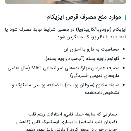
موارد منع مصرف قرص ایزیکام
ایزیکام (لوودوپا/کاربیدوپا) در بعضی شرایط نباید مصرف شود یا
فقط باید با نظر پزشک جایگزین شود.
حساسیت به دارو یا اجزای آن
گلوکوم زاویه بسته (آب‌سیاه زاویه بسته)
مصرف همزمان مهارکننده‌های غیرانتخابی MAO (مثل بعضی
داروهای قدیمی افسردگی)
سابقه ملانوم (سرطان پوست) یا ضایعه پوستی مشکوک و
تشخیص‌داده‌نشده
بیمارانی که سابقه حمله قلبی، اختلالات ریتم قلب
(ضربان قلب نامنظم) یا بیماری ایسکمیک قلبی (کاهش
جریان خون در عروق کرونر) دارند، باید بطور منظم