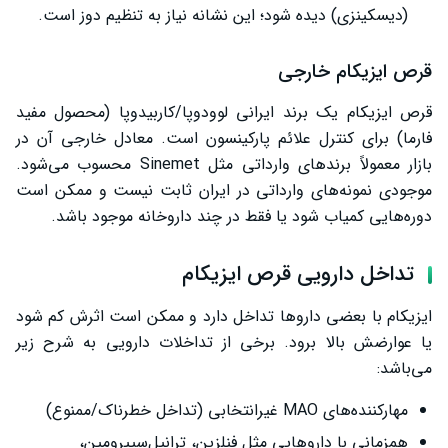
(دیسکینزی) دیده شود؛ این نشانه نیاز به تنظیم دوز است.
قرص ایزیکام خارجی
قرص ایزیکام یک برند ایرانی لوودوپا/کاربیدوپا (محصول مفید
فارما) برای کنترل علائم پارکینسون است. معادل خارجی آن در
بازار معمولاً برندهای وارداتی مثل Sinemet محسوب می‌شود.
موجودی نمونه‌های وارداتی در ایران ثابت نیست و ممکن است
دوره‌هایی کمیاب شود یا فقط در چند داروخانه موجود باشد.
تداخل دارویی قرص ایزیکام
ایزیکام با بعضی داروها تداخل دارد و ممکن است اثرش کم شود
یا عوارضش بالا برود. برخی از تداخلات دارویی به شرح زیر
می‌باشد:
مهارکننده‌های MAO غیرانتخابی (تداخل خطرناک/ممنوع)
همزمانی با داروهایی مثل فنلزین، ترانیل‌سیپرومین،