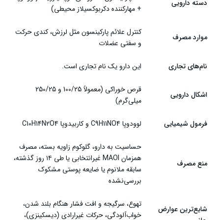
دسته دارویی
+ مهارکننده دکربوکسیلاز محیطی)
مصرف قرص ایزیکام در سالمندان
قرص ایزیکام خارجی
کنترل علائم پارکینسون مثل لرزش، کندی حرکت
موارد مصرف
و سفتی عضلات
تداخل دارویی قرص ایزیکام
نام‌های تجاری
این دارو یک نام تجاری است.
جایگزین قرص ایزیکام
شرایط نگهداری قرص ایزیکام
قرص خوراکی (معمولاً 100/25 و 250/25
اشکال دارویی
میلی‌گرم)
سخن پایانی
فرمول شیمیایی
لوودوپا C9H11NO4 و کاربیدوپا C10H14N2O4
حساسیت به دارو، گلوکوم زاویه بسته، مصرف
همزمان MAOI غیرانتخابی یا طی ۱۴ روز گذشته،
منع مصرف
سابقه ملانوم یا ضایعه پوستی مشکوک
بررسی‌نشده
تهوع، سرگیجه و افت فشار هنگام بلند شدن،
شایع‌ترین عوارض
خواب‌آلودگی، حرکات غیرارادی (دیسکینزی)،