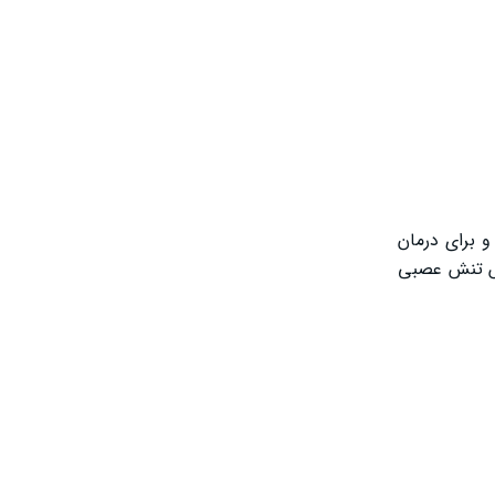
وکستین است. این دارو یک مهارکننده بازجذب سروتونین و نورآدرنالین (SNRI) بوده و برای درمان
اهش تنش عصبی