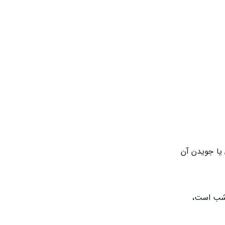
 یا جویدن آن
ا شب است،