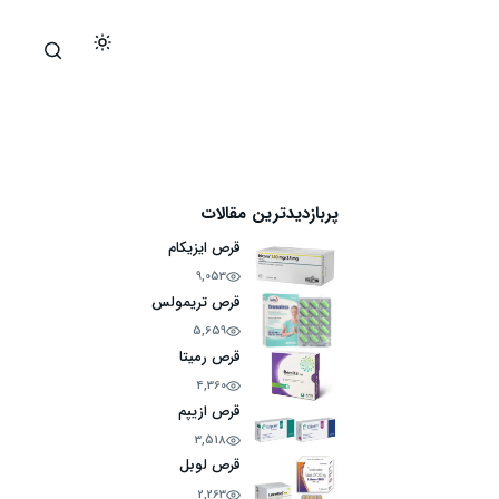
پربازدیدترین مقالات
قرص ایزیکام
9,053
قرص تریمولس
5,659
قرص رمیتا
4,360
قرص ازیپم
3,518
قرص لوبل
2,263