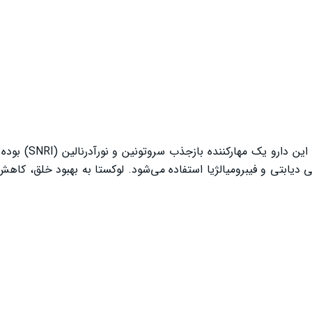
لوکستا (Loxeta) محصول شرکت عبیدی و حاوی دل
 دیابتی و فیبرومیالژیا استفاده می‌شود. لوکستا به بهبود خلق، ک