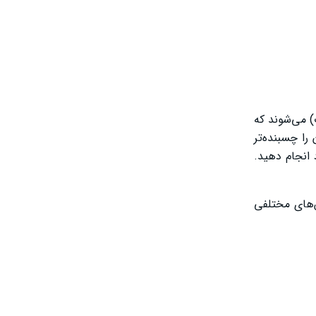
ود در دود سیگار باعث کاهش سطح HDL (کلسترول خوب) می‌شوند که
بد) را افزایش داده و آن را چسبنده‌تر
 انجام دهید.
‌های مختلفی