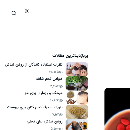
پربازدیدترین مقالات
نظرات استفاده کنندگان از روغن کندش
28,165
خواص تخم شلغم
13,486
میخک و رزماری برای مو
10,823
طریقه مصرف تخم کتان برای یبوست
7,122
روغن کندش برای کچلی
5,502