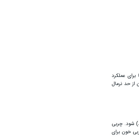
برای عملکرد
از حد نرمال
مضر در خون (مانند کلسترول بد LDL و تری‌گلیسیرید) شود. چربی
ربی خون برای