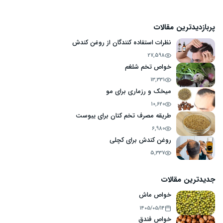
پربازدیدترین مقالات
نظرات استفاده کنندگان از روغن کندش
27,598
خواص تخم شلغم
13,331
میخک و رزماری برای مو
10,620
طریقه مصرف تخم کتان برای یبوست
6,980
روغن کندش برای کچلی
5,337
جدیدترین مقالات
خواص ماش
۱۴۰۵/۰۵/۱۴
خواص فندق