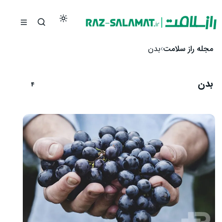
رش به محتوا
مجله راز سلامت
بدن
بدن
4