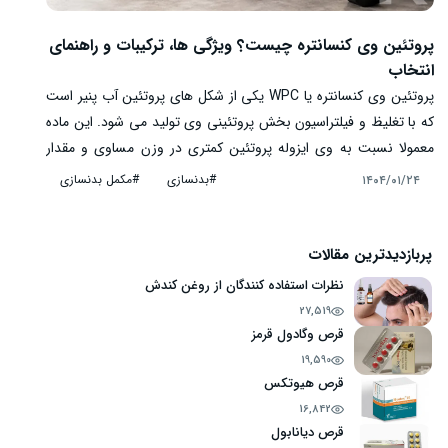
پروتئین وی کنسانتره چیست؟ ویژگی ها، ترکیبات و راهنمای
انتخاب
پروتئین وی کنسانتره یا WPC یکی از شکل های پروتئین آب پنیر است
که با تغلیظ و فیلتراسیون بخش پروتئینی وی تولید می شود. این ماده
معمولا نسبت به وی ایزوله پروتئین کمتری در وزن مساوی و مقدار
بیشتری لاکتوز، کربوهیدرات و چربی دارد. با این حال، کنسانتره بودن
#بدنسازی
#مکمل بدنسازی
۱۴۰۴/۰۱/۲۴
به معنای کیفیت پایین یا اثر ورزشی ضعیف نیست. مقدار واقعی
پروتئین، ترکیبات همراه و تحمل گوارشی میان محصولات و افراد متفاوت
است. وی کنسانتره می تواند برای فردی که با غذای معمول به سختی
پربازدیدترین مقالات
پروتئین کافی دریافت می کند، یک گزینه راحت و معمولا اقتصادی
نظرات استفاده کنندگان از روغن کندش
باشد؛ اما برای همه ضروری نیست و جای رژیم غذایی متنوع، تمرین
27,519
مناسب و خواب کافی را نمی گیرد.
قرص وگادول قرمز
19,590
قرص هیوتکس
16,842
قرص دیانابول