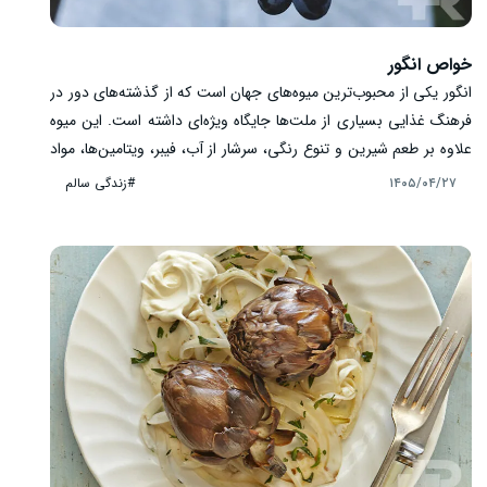
خواص انگور
انگور یکی از محبوب‌ترین میوه‌های جهان است که از گذشته‌های دور در
فرهنگ غذایی بسیاری از ملت‌ها جایگاه ویژه‌ای داشته است. این میوه
علاوه بر طعم شیرین و تنوع رنگی، سرشار از آب، فیبر، ویتامین‌ها، مواد
معدنی و ترکیبات گیاهی ارزشمند مانند پلی‌فنول‌ها، فلاونوئیدها و
#زندگی سالم
۱۴۰۵/۰۴/۲۷
رسوراترول است. ترکیبات موجود در انگور باعث شده‌اند این میوه
به‌عنوان بخشی از یک رژیم غذایی سالم مورد توجه قرار گیرد. انگور
می‌تواند به تأمین انرژی بدن، حفظ سلامت قلب، حمایت از عملکرد
طبیعی سلول‌ها و افزایش تنوع غذایی کمک کند.