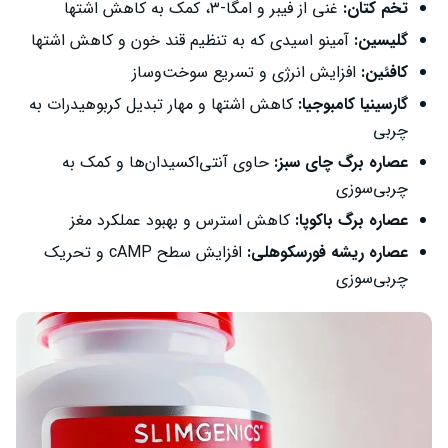
تخم کتان:
غنی از فیبر و امگا-۳، کمک به کاهش اشتها
گلیسین:
آمینو اسیدی که به تنظیم قند خون و کاهش اشتها
کافئین:
افزایش انرژی و تسریع سوخت‌وساز
گارسینیا کامبوجیا:
کاهش اشتها و مهار تبدیل کربوهیدرات به
چربی
عصاره برگ چای سبز:
حاوی آنتی‌اکسیدان‌ها و کمک به
چربی‌سوزی
عصاره برگ باکوپا:
کاهش استرس و بهبود عملکرد مغز
عصاره ریشه فورسکوهلی:
افزایش سطح cAMP و تحریک
چربی‌سوزی