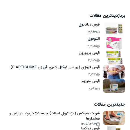
پربازدیدترین مقالات
قرص دیانابول
13,994
اکتوفول
4,405
قرص پریورین
3,905
قرص فیوژن (بررسی کوکتل لاغری فیوژن F-ARTICHOKE)
2,733
قرص منیزیم
2,697
جدیدترین مقالات
شربت مجکس (مژسترول استات) چیست؟ کاربرد، عوارض و
هشدارها
۱۴۰۵/۰۴/۰۳
قرص نواکسا