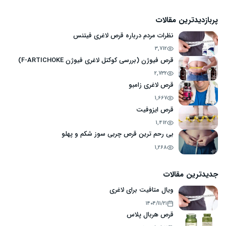
پربازدیدترین مقالات
نظرات مردم درباره قرص لاغری فیتنس
3,712
قرص فیوژن (بررسی کوکتل لاغری فیوژن F-ARTICHOKE)
2,732
قرص لاغری زامبو
1,667
قرص ایزوفیت
1,412
بی رحم ترین قرص چربی سوز شکم و پهلو
1,268
جدیدترین مقالات
ویال متافیت برای لاغری
۱۴۰۴/۱۱/۲۱
قرص هربال پلاس