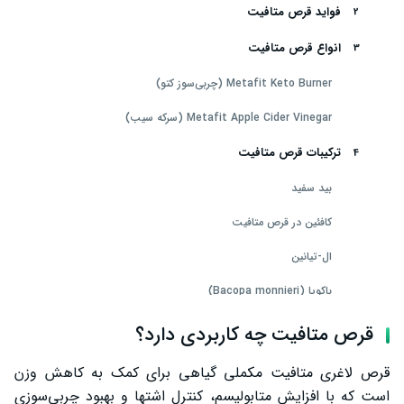
فواید قرص متافیت
انواع قرص متافیت
Metafit Keto Burner (چربی‌سوز کتو)
Metafit Apple Cider Vinegar (سرکه سیب)
ترکیبات قرص متافیت
بید سفید
کافئین در قرص متافیت
ال‑تیانین
باکوپا (Bacopa monnieri)
عصاره ریشه کولئوس فورسکولین
قرص متافیت چه کاربردی دارد؟
نحوه عملکرد قرص متافیت
قرص لاغری متافیت مکملی گیاهی برای کمک به کاهش وزن
است که با افزایش متابولیسم، کنترل اشتها و بهبود چربی‌سوزی
نحوه مصرف قرص متافیت