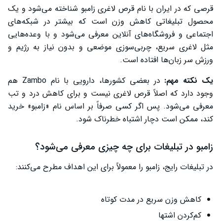
شواهد علمی درباره قرص زامبو
قرصی که در ایران با نام قرص لاغری زامبو شناخته می‌شود و یک
محصول تبلیغاتی کاهش وزن است که بیشتر در شبکه‌های
عوارض احتمالی قرص لاغری زامبو
اجتماعی و فروشگاه‌های آنلاین معرفی می‌شود و با وعده‌هایی
موارد منع مصرف (چه کسانی نباید زامبو مصرف کنند)
مثل لاغری سریع، چربی‌سوزی موضعی و بدون نیاز به رژیم و
ورزش سر زبان‌ها افتاده است.
تداخلات دارویی قرص لاغری زامبو
یک نکته مهم:
در بعضی کشورها، دارویی با نام Zambo هم
مصرف قرص زامبو در بارداری
وجود دارد که اصلاً قرص لاغری نیست و برای کاهش درد و تب
بررسی زامبو اصل و تقلبی
معرفی می‌شود. پس اگر کسی صرفاً بر اساس نام «زامبو» خرید
کند، ممکن است دچار اشتباه خطرناک شود.
قیمت قرص زامبو و عوامل مؤثر بر آن
سخن پایانی
زامبو در تبلیغات برای چه چیزی معرفی می‌شود؟
در تبلیغات رایج، زامبو را معمولاً برای این اهداف مطرح می‌کنند:
کاهش وزن سریع در مدت کوتاه
کم‌کردن اشتها