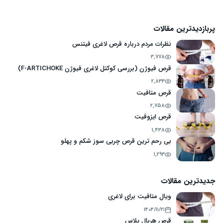
پربازدیدترین مقالات
نظرات مردم درباره قرص لاغری فیتنس
3,778
قرص فیوژن (بررسی کوکتل لاغری فیوژن F-ARTICHOKE)
2,833
قرص متافیت
2,758
قرص ایزوفیت
1,438
بی رحم ترین قرص چربی سوز شکم و پهلو
1,293
جدیدترین مقالات
ویال متافیت برای لاغری
۱۴۰۴/۱۱/۲۱
قرص هربال پلاس