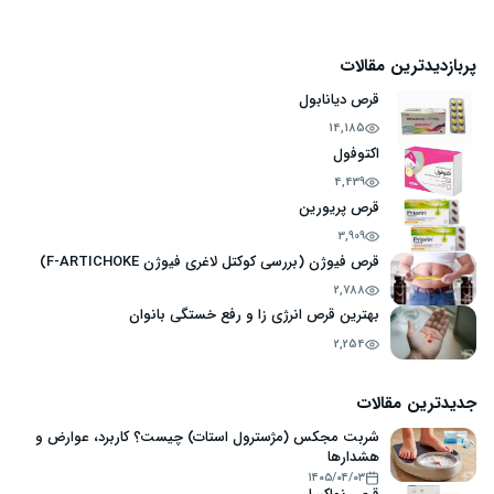
پربازدیدترین مقالات
قرص دیانابول
14,185
اکتوفول
4,439
قرص پریورین
3,909
قرص فیوژن (بررسی کوکتل لاغری فیوژن F-ARTICHOKE)
2,788
بهترین قرص انرژی زا و رفع خستگی بانوان
2,254
جدیدترین مقالات
شربت مجکس (مژسترول استات) چیست؟ کاربرد، عوارض و
هشدارها
۱۴۰۵/۰۴/۰۳