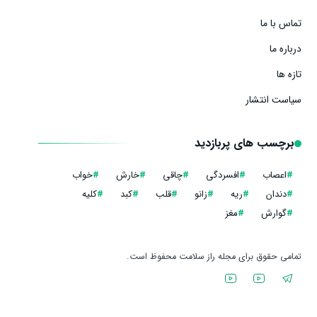
تماس با ما
درباره ما
تازه ها
سیاست انتشار
برچسب های پربازدید
#
اعصاب
#
افسردگی
#
چاقی
#
خارش
#
خواب
#
دندان
#
ریه
#
زانو
#
قلب
#
کبد
#
کلیه
#
گوارش
#
مغز
تمامی حقوق برای مجله راز سلامت محفوظ است.