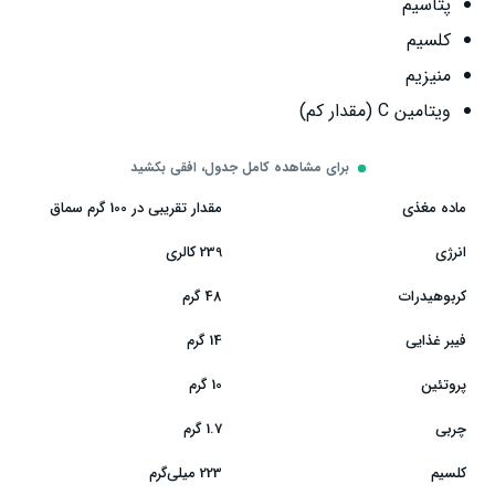
پتاسیم
کلسیم
منیزیم
ویتامین C (مقدار کم)
برای مشاهده کامل جدول، افقی بکشید
ماده مغذی
مقدار تقریبی در 100 گرم سماق
انرژی
239 کالری
کربوهیدرات
48 گرم
فیبر غذایی
14 گرم
پروتئین
10 گرم
چربی
1.7 گرم
کلسیم
223 میلی‌گرم