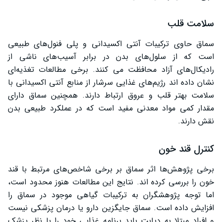
سیستم ایمنی
سلامت قلب
کاهش وزن
سماق حاوی ترکیبات آنتی ‌اکسیدانی و پلی ‌فنول‌های طبیعی
سلامت دهان و دندان
است که از سلول‌های بدن در برابر آسیب‌های ناشی از
روش نگهداری سماق
رادیکال‌های آزاد محافظت می ‌کنند. برخی مطالعات تغذیه‌ای
نشان داده ‌اند رژیم‌های غذایی سرشار از منابع آنتی‌ اکسیدانی با
ارزش غذایی سماق
سلامت بهتر قلب و عروق ارتباط دارند. همچنین سماق دارای
بهترین زمان مصرف سماق
مقدار کمی مواد معدنی مفید است که در عملکرد طبیعی بدن
نقش دارند.
مضرات سماق
چه افرادی باید در مصرف سماق احتیاط کنند؟
کنترل قند خون
نتیجه گیری
برخی پژوهش‌ها اثر سماق بر برخی شاخص‌های مرتبط با قند
خون را بررسی کرده ‌اند. نتایج این مطالعات هنوز محدود است،
اما توجه پژوهشگران به ترکیبات گیاهی موجود در سماق را
افزایش داده است. سماق جایگزین دارو یا درمان پزشکی نیست
و افراد مبتلا به دیابت باید برنامه غذایی خود را با نظر پزشک