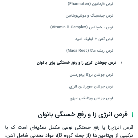
قرص فارماتون (Pharmaton)
قرص جینسینگ و مولتی‌ویتامین
قرص ب‌کمپلکس (Vitamin B-Complex)
قرص آهن + فولیک اسید
قرص ریشه ماکا (Maca Root)
قرص جوشان انرژی زا و رفع خستگی برای بانوان
قرص جوشان بروکا پرفورمنس
قرص جوشان سوپرادین انرژی
قرص جوشان ویتامکس انرژی
چرا استفاده از قرص جوشان انرژی‌زا برای بانوان توصیه می‌شود؟
قرص انرژی زا و رفع خستگی بانوان
عوارض قرص انرژی زا و رفع خستگی
قرص انرژی‌زا یا رفع خستگی نوعی مکمل تغذیه‌ای است که با
سخن پایانی
ترکیبی از ویتامین‌ها (از جمله گروه B)، مواد معدنی شامل آهن،