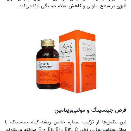
انرژی در سطح سلولی و کاهش علائم خستگی ایفا می‌کند.
قرص جینسینگ و مولتی‌ویتامین
این مکمل‌ها از ترکیب عصاره خالص ریشه گیاه جینسینگ با
مولتی‌ویتامین‌هایی نظیر B1، B6، B12، C و E ساخته می‌شوند.