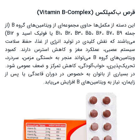
قرص ب‌کمپلکس (Vitamin B-Complex)
این دسته از مکمل‌ها حاوی مجموعه‌ای از ویتامین‌های گروه B (از
جمله B1، B2، B3، B5، B6، B7، B9 یا فولیک اسید و B12)
می‌باشند که نقش کلیدی در تولید انرژی از غذا، حفظ سلامت
سیستم عصبی، عملکرد مغز و کاهش استرس دارند. کمبود
ویتامین‌های گروه B می‌تواند منجر به خستگی مزمن، سردرد،
تحریک‌پذیری، خواب‌آلودگی، کاهش تمرکز و ضعف عمومی شود.
در بسیاری از بانوان به خصوص در دوران قاعدگی یا پس از
زایمان، نیاز به ویتامین‌های B افزایش می‌یابد.