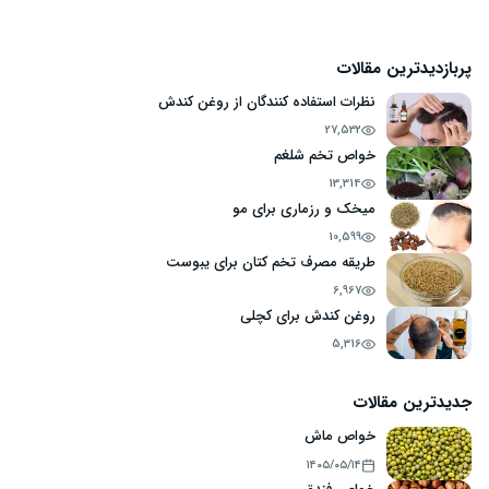
پربازدیدترین مقالات
نظرات استفاده کنندگان از روغن کندش
27,532
خواص تخم شلغم
13,314
میخک و رزماری برای مو
10,599
طریقه مصرف تخم کتان برای یبوست
6,967
روغن کندش برای کچلی
5,316
جدیدترین مقالات
خواص ماش
۱۴۰۵/۰۵/۱۴