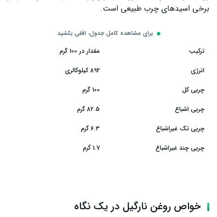
کمک به ترمیم سد دفاعی پوست
برخی اسیدهای چرب طبیعی است.
کاهش وز و موخوره
برای مشاهده کامل جدول، افقی بکشید
نرم کردن پوست دست و پا
ترکیب
مقدار در 100 گرم
مراقبت از ناخن و کوتیکول
انرژی
892 کیلوکالری
استفاده از روغن نارگیل در آشپزی
چربی کل
100 گرم
تفاوت روغن نارگیل بکر و تصفیه‌شده
چربی اشباع
82.5 گرم
بهترین زمان مصرف روغن نارگیل
چربی تک غیراشباع
6.3 گرم
میزان مصرف روزانه روغن نارگیل
چربی چند غیراشباع
1.7 گرم
عوارض احتمالی مصرف زیاد روغن نارگیل
چه کسانی باید در مصرف روغن نارگیل احتیاط کنند؟
نتیجه‌گیری
خواص روغن نارگیل در یک نگاه