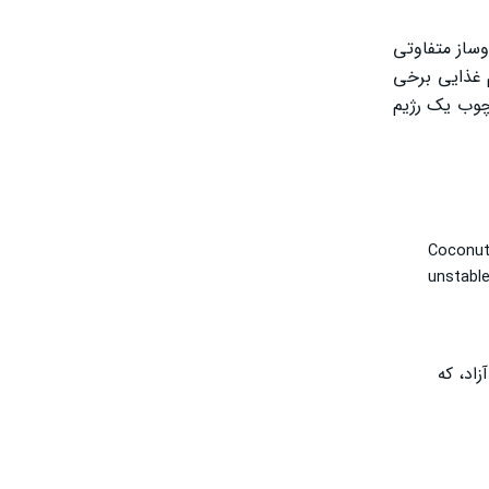
ر مسیر سوخت‌وساز متفاوتی
م غذایی برخی
ارچوب یک رژیم
Coconut 
unstable
اد، که