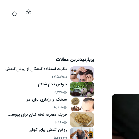
پربازدیدترین مقالات
نظرات استفاده کنندگان از روغن کندش
27,587
خواص تخم شلغم
13,328
میخک و رزماری برای مو
10,615
طریقه مصرف تخم کتان برای یبوست
6,980
روغن کندش برای کچلی
5,334