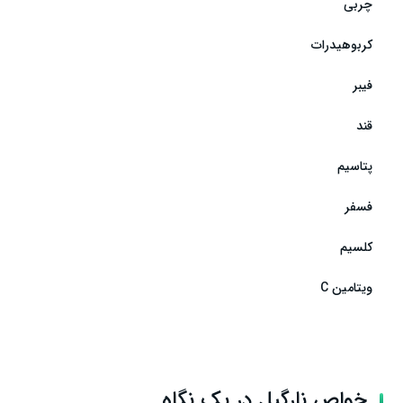
چربی
چه کسانی باید در مصرف نارگیل احتیاط کنند؟
کربوهیدرات
نتیجه‌گیری
فیبر
قند
پتاسیم
فسفر
کلسیم
ویتامین C
خواص نارگیل در یک نگاه