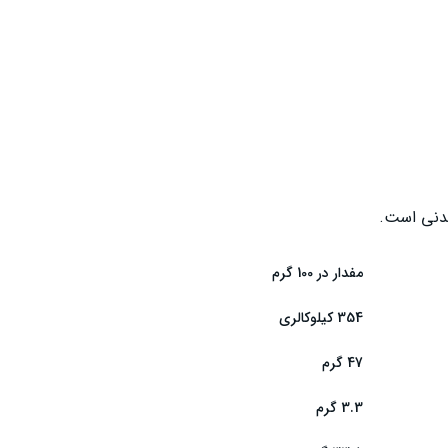
عدنی است.
مفدار در 100 گرم
354 کیلوکالری
47 گرم
3.3 گرم