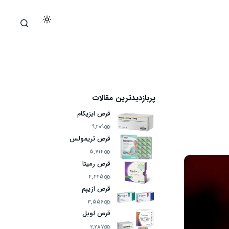
پربازدیدترین مقالات
قرص ایزیکام
9,209
قرص تریمولس
5,714
قرص رمیتا
4,425
قرص ازیپم
3,556
قرص لوبل
2,287