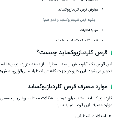
عوارض قرص کلردیازپوکساید
چگونه قرص کلردیازپوکساید را قطع کنیم؟
موارد احتیاط
قرص کلردیازپوکساید در بارداری
قرص کلردیازپوکساید چیست؟
تداخل دارویی قرص کلردیازپوکساید
سخن پایانی
این قرص یک آرام‌بخش و ضد اضطراب از دسته بنزودیازپین‌ها اس
تجویز می‌شود. این دارو در جهت کاهش اضطراب، بی‌قراری، تنش‌های
موارد مصرف قرص کلردیازپوکساید
کلردیازپوکساید بیشتر برای درمان مشکلات مختلف روانی و جسمی ک
موارد مصرف این قرص عبارتند از:
اختلالات اضطرابی