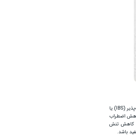
کلردیازپوکساید یک داروی موثر برای درمان اضطراب، اختلالات خواب، و در برخی موارد برای درمان مشکلات معده مثل سندرم روده تحریک‌پذیر (IBS) یا
کاهش اضطراب
عث کاهش تنش
ید باشد.