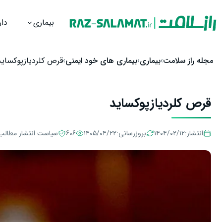
بیماری
دار
رش به محتوا
مجله راز سلامت
بیماری
بیماری های خود ایمنی
قرص کلردیازپوکساید
قرص کلردیازپوکساید
انتشار:
۱۴۰۴/۰۲/۱۲
بروزرسانی:
۱۴۰۵/۰۴/۲۲
606
سیاست انتشار مطالب