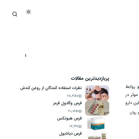
1
پربازدیدترین مقالات
 روابط
نظرات استفاده کنندگان از روغن کندش
موثر در
28,451
ین دارو
قرص وگادول قرمز
له، به
20,025
 روان
قرص هیوتکس
 اضطراب
17,791
قرص دیانابول