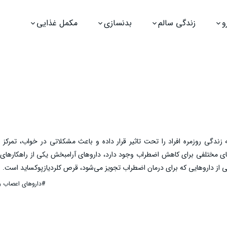
و
زندگی سالم
بدنسازی
مکمل غذایی
گی روزمره افراد را تحت تاثیر قرار داده و باعث مشکلاتی در خواب، تمرکز و
ای مختلفی برای کاهش اضطراب وجود دارد، داروهای آرامبخش یکی از راهکارهای 
از داروهایی که برای درمان اضطراب تجویز می‌شود، قرص کلردیازپوکساید است. ا
ی‌تواند سبب کاهش سطح اضطراب، استرس و نگرانی‌های روزمره شود. در این مقا
#داروهای اعصاب و
مصرف، عوارض و موارد احتیاطی مرتبط با استفاده از کلردیازپوکساید برای درمان